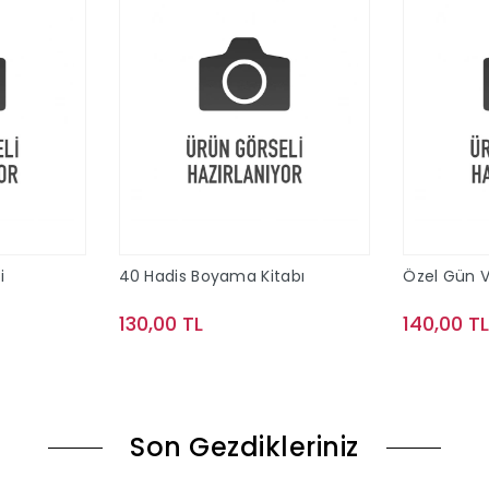
i
40 Hadis Boyama Kitabı
Özel Gün 
a
130,00 TL
140,00 T
le
Sepete Ekle
Son Gezdikleriniz