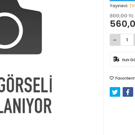
Yayınevi:
Ti
800,00 TL
560,0
Hızlı G
Favorileri