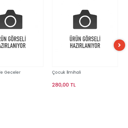
Ve Geceler
Çocuk İlmihali
L
280,00 TL
Sepete Ekle
Sepete Ekle