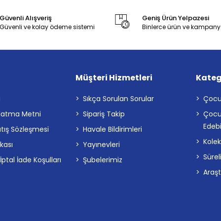
Güvenli Alışveriş
Geniş Ürün Yelpazesi
Güvenli ve kolay ödeme sistemi
Binlerce ürün ve kampany
Müşteri Hizmetleri
Kateg
a
Sıkça Sorulan Sorular
Çocu
latma Metni
Sipariş Takip
Çocu
Edebi
atış Sözleşmesi
Havale Bildirimleri
Kolek
ikası
Yayınevleri
Sürel
tal İade Koşulları
Şubelerimiz
Araş