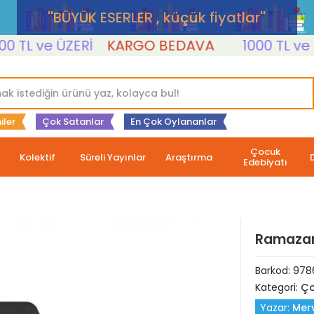
''BÜYÜK ESERLER , küçük fiyatlar''
L ve ÜZERİ
KARGO BEDAVA
1000 TL ve ÜZE
iler
Çok Satanlar
En Çok Oylananlar
Çocuk
Kolektif
Süreli Yayınlar
Araştırma
Edebiyatı
Ramazan
Barkod:
978
Kategori:
Ço
Yazar:
Merv