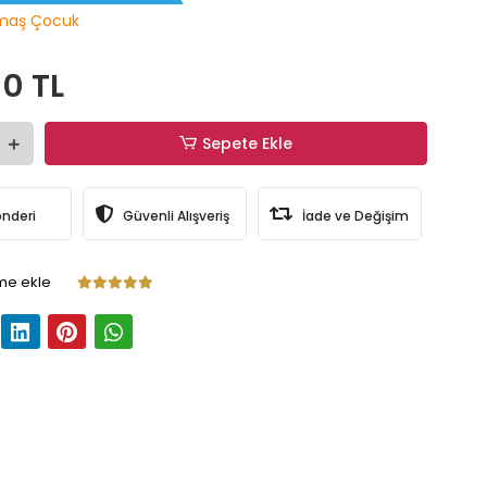
maş Çocuk
0 TL
Sepete Ekle
önderi
Güvenli Alışveriş
İade ve Değişim
me ekle