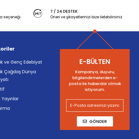
7 / 24 DESTEK
a seçeneği
Öneri ve şikayetlerinizi bize iletebilirsiniz.
oriler
E-BÜLTEN
k ve Genç Edebiyat
k Çağdaş Dünya
Kampanya, duyuru,
bilgilendirmelerden e-
yatı
posta ile haberdar olmak
tif
istiyorum.
i Yayınlar
tırma
GÖNDER