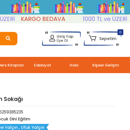
Rİ
KARGO BEDAVA
1000 TL ve ÜZERİ
KA
0
Giriş Yap
Sepetim
Üye Ol
Ders Kitapları
Edebiyat
Hobi
Kişisel Gelişim
 Sokağı
6259385235
cuk Dini Eğitim
e Yalçın , Ufuk Yalçın