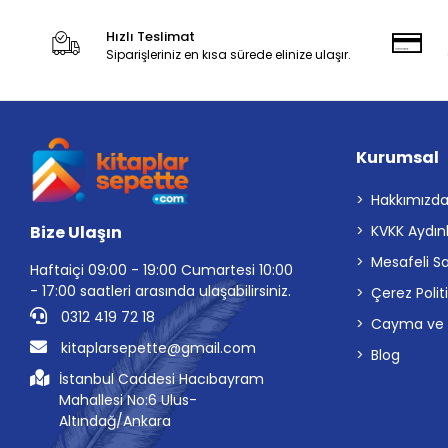
Hızlı Teslimat
Siparişleriniz en kısa sürede elinize ulaşır.
Kurumsal
Hakkımızd
Bize Ulaşın
KVKK Aydın
Mesafeli S
Haftaiçi 09:00 - 19:00 Cumartesi 10:00
- 17:00 saatleri arasında ulaşabilirsiniz.
Çerez Polit
0312 419 72 18
Cayma ve İp
kitaplarsepette@gmail.com
Blog
İstanbul Caddesi Hacıbayram
Mahallesi No:6 Ulus-
Altındağ/Ankara