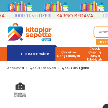
1000 TL ve ÜZERİ
KARGO BEDAVA
1000 T
En Yen
Çocuk
Çocuk ve
Çağdaş
TÜM KATEGORİLER
Genç Edebiyat
Dünya
Edebiyatı
Ana Sayfa
Çocuk Edebiyatı
Çocuk Dini Eğitim