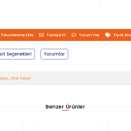
Favorilerime Ekle
Tavsiye Et
Yorum Yaz
Fiyat Al
sit Seçenekleri
Yorumlar
lçın , Ufuk Yalçın
Benzer Ürünler