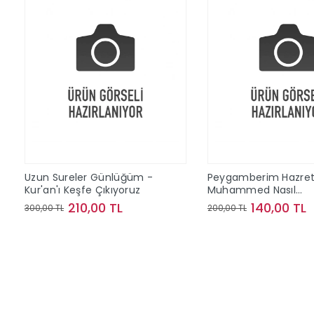
Uzun Sureler Günlüğüm -
Peygamberim Hazret
Kur'an'ı Keşfe Çıkıyoruz
Muhammed Nasıl
Biriydi?;Eren'in Akıllıc
210,00 TL
140,00 TL
300,00 TL
200,00 TL
Soruları
Sepete Ekle
Sepete Ek