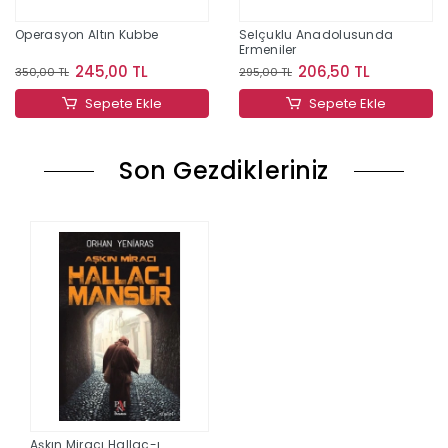
Operasyon Altın Kubbe
Selçuklu Anadolusunda
Ermeniler
245,00 TL
206,50 TL
350,00 TL
295,00 TL
Sepete Ekle
Sepete Ekle
Son Gezdikleriniz
Aşkın Miracı Hallac-ı