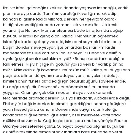
İlmi ve irfani geleneğin uzak sınırlarında yaşayan insanoğlu, varlık
planını arayıp durdu. Tanrı’nın yarattığı ilk varlığı merak edip,
kainatın bilgisine takıldı yıllarca. Derken, her şeyi tam olarak
bildiğini zannettiği bir anda zamansızlık ve mekânsızlık kesti
yolunu. İşte Hallac-ı Mansur efsanesi böyle bir ortamda doğup
büyüdü. Meraklı bir genç olan Hallac-ı Mansur’un öğrenmek
istediği o kadar çok şey vardı ki, isimlerini saymak bile insanın
başını döndürmeye yetiyor. İşte onlardan bazıları: • Yıllardır
mabetlerde titizlikle korunan ilahi sır neydi? • Deha ve deliliğin
ayrıldığı çizgi sıratı mustakim miydi? • Ruhun kendi farkındalığını
fark etmesi, kişiyi hiçliğe mi götürür yoksa yeni bir varlık planına
mı? • Aklın akılsızlığı kavraması mümkün mü? Hallaç, bu duyguların
peşinde, bilinen dünyanın neredeyse yarısına yakınını dolaştı.
Kimileri onun “Enel Hak” dediği için öldürüldüğünü söyleseler de,
bu doğru değildir. Benzer sözler dönemin sufileri arasında
yaygındı. Onun gerçek ölüm nedenini siyasi ve ekonomik
tercihlerinde aramak gerekir. O, siyasi iktidarın, Abbasilerde değil,
Ehlibeyt’e bağlı imamlarda olması gerektiğine inanan görüşlere
yakın hissediyordu kendini. Döneminde yaygın olan köleliği,
karaborsacılığı ve tefeciliği eleştirir, özel mülkiyete karşı ortak
mülkiyeti savunurdu. Çağdaşları arasında onu bu yönüyle Ebuzer
Gıfari’ye benzetenler çoktu. O, hayatı boyunca bilginin küçük bir
azınlığın tekelinde olmasını savunanlara karşı mücadele verdi.