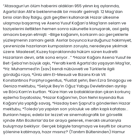
“Atasagun’un ölüm haberini aldıkları 955 yılının kış aylarında,
Agarta’dan Atil’e beklenmedik bir misafir gelmişti. 12 Mag’dan
birisi olan Bay İtalgu, gizli geçitleri kullanarak Hazar ülkesine
ulaşmayı başarmış ve Asena Yusuf Kağan’a Mag’ların selam ve
taziyelerini ilettikten hemen sonra sükunetle konuşarak, asıl geliş
amacını beyan etmişti: -Bilge kağanım, korkarım acı gerçeklerle
yüzleşmenin zamanı geldi. Asırlar boyunca kurduğunuz hakimiyet,
çevrenizde hazırlanan kumpasların zoruyla, neredeyse yıkılmak
üzere. Maalesef, Kuzey topraklarında hüküm süren kudretli
Hazarların devri, artık sona eriyor…” *Hazar Kağanı Asena Yusuf ile
Bet-Şeba’nın büyük aşkı, *Yeraltı kenti Agarta’da yaşayan Mag’lar,
*Hz. Muhammed’in (sav) kendi nübüvveti ve Türklerle ilgili
gördüğü rüya, *Ünlü alim El-Mesudi ve Bizans Kralı VII.
Konstantinos Porphyrogenitus, *Fustat şehri, Ben Ezra Sinagogu ve
Geniza mektubu, *Selçuk Bey’in Oğuz Yabgu Devletinden ayrılışı
ve Börü Kam’ın kurtları. *Küre Han ve bataklıklardan çıkan korkunç
ejderha Svyatoslav, *Hazar Kağanı’nın, Don Nehri kıyısında Rus
Kağanı’yla yaptığı savaş, *Hasday ben Şaprut’a gönderilen Hazar
mektubu, *Toledo’ya yapılan son yolculuk ve altın kaplı kafatası…
Bunların hepsi, edebi bir lezzet ve sinematografik bir görsellik
içinde Altın Bozkırlar’da bir araya gelerek, meraklı okurlarıyla
buluşmayı bekliyor. Gerçek bilgiyle tanışmaya ve keyifli bir okuma
şölenine katılmaya, hazır mısınız? (Tanıtım Bülteninden) Hamur