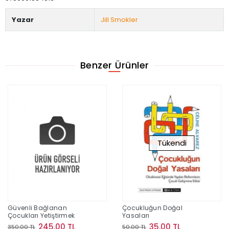
Yazar
Jill Smokler
Benzer Ürünler
Tükendi
Güvenli Bağlanan
Çocukluğun Doğal
Çocukları Yetiştirmek
Yasaları
245,00 TL
35,00 TL
350,00 TL
50,00 TL