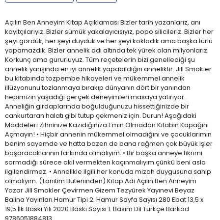
Açılın Ben Anneyim Kitap Açıklaması Bizler tarih yazanlarız, anı
kayıtçılarıyız. Bizler sümük yakalayıcısıyız, popo silicileriz. Bizler her
şeyi gördük, her şeyi duyduk ve her şeyi kokladık ama başka türlü
yapamazdık. Bizler annelik adı altında tek yürek olan milyonlarız.
Korkunç ama gururluyuz. Tüm reçetelerin bizi genellediği şu
annelik yarışında en iyi annelik yapabildiğin anneliktir. Jill Smokler
bu kitabında tozpembe hikayeleri ve mükemmel annelik
illüzyonunu tozlanmaya bırakıp dünyanın dört bir yanından
hepimizin yaşadığı gerçek deneyimleri masaya yatırıyor.
Anneliğin girdaplarında boğulduğunuzu hissettiğinizde bir
cankurtaran halatı gibi tutup çekmeniz için. Durun! Aşağıdaki
Maddeleri Zihninize Kazıdığınıza Emin Olmadan Kitabın Kapağını
Açmayın! • Hiçbir annenin mükemmel olmadığını ve çocuklarımın
benim sayemde ve hatta bazen de bana rağmen çok büyük işler
başaracaklarının farkında olmalıyım. • Bir başka anneye fikrimi
sormadığı sürece akıl vermekten kaçınmalıyım çünkü beni asla
ilgilendirmez. • Annelikle ilgili her konuda mizah duygusuna sahip
olmalıyım. (Tanıtım Büteninden) Kitap Adı Açılın Ben Anneyim
Yazar Jill Smokler Çevirmen Gizem Tezyürek Yayınevi Beyaz
Balina Yayınları Hamur Tipi 2. Hamur Sayfa Sayısı 280 Ebat 13,5 x
19,5 İlk Baskı Yılı 2020 Baskı Sayısı 1. Basım Dil Türkçe Barkod
9786051884813