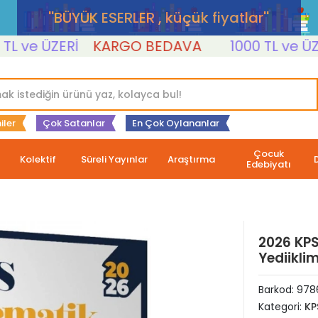
''BÜYÜK ESERLER , küçük fiyatlar''
 ve ÜZERİ
KARGO BEDAVA
1000 TL ve ÜZERİ
iler
Çok Satanlar
En Çok Oylananlar
Çocuk
Kolektif
Süreli Yayınlar
Araştırma
Edebiyatı
2026 KPS
Yediikli
Barkod:
978
Kategori:
KP