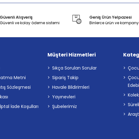
Güvenli Alışveriş
Geniş Ürün Yelpazesi
Güvenli ve kolay ödeme sistemi
Binlerce ürün ve kampany
Müşteri Hizmetleri
Kateg
a
Sıkça Sorulan Sorular
Çocu
latma Metni
Sipariş Takip
Çocu
Edebi
atış Sözleşmesi
Havale Bildirimleri
Kolek
ikası
Yayınevleri
Sürel
tal İade Koşulları
Şubelerimiz
Araş