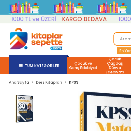
1000 TL ve ÜZERİ
KARGO BEDAVA
1000 TL
En Yen
Çocuk
Çocuk ve
Çağdaş
TÜM KATEGORİLER
Genç Edebiyat
Dünya
Edebiyatı
Ana Sayfa
Ders Kitapları
KPSS