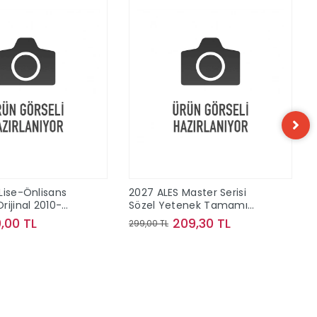
Lise-Önlisans
2027 ALES Master Serisi
rijinal 2010-
Sözel Yetenek Tamamı
 Konu Çıkmış
Çözümlü Son 10 Sınav
,00 TL
209,30 TL
299,00 TL
Çıkmış Sorular
Sepete Ekle
Sepete Ekle