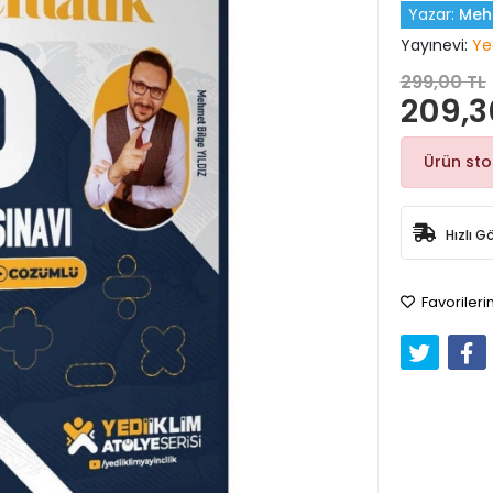
Yazar:
Mehm
Yayınevi:
Yed
299,00 TL
209,3
Ürün st
Hızlı G
Favorileri