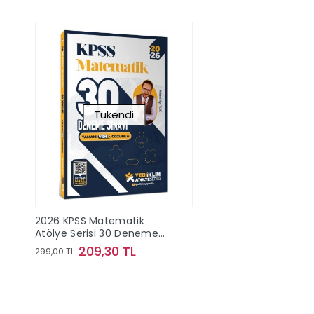
Tükendi
2026 KPSS Matematik
Atölye Serisi 30 Deneme
Yediiklim
209,30 TL
299,00 TL
Stokta Yok