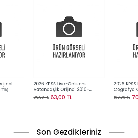
ijinal
2026 KPSS Lise-Önlisans
2026 KPSS 
ıkmış
Vatandaşlık Orijinal 2010-
Coğrafya O
2024 Konu Konu Çıkmış
2024 Konu
63,00 TL
70
90,00 TL
100,00 TL
Sorular
Sorular
le
Sepete Ekle
Son Gezdikleriniz