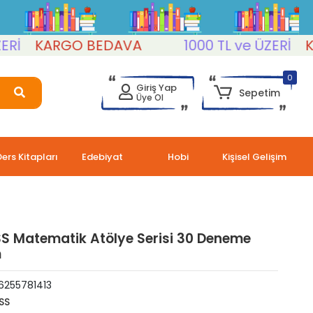
KARGO BEDAVA
1000 TL ve ÜZERİ
KAR
0
Giriş Yap
Sepetim
Üye Ol
Ders Kitapları
Edebiyat
Hobi
Kişisel Gelişim
S Matematik Atölye Serisi 30 Deneme
m
6255781413
SS