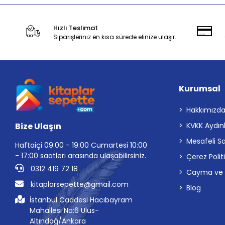
Hızlı Teslimat
Siparişleriniz en kısa sürede elinize ulaşır.
Kurumsal
Hakkımızd
Bize Ulaşın
KVKK Aydın
Mesafeli S
Haftaiçi 09:00 - 19:00 Cumartesi 10:00
- 17:00 saatleri arasında ulaşabilirsiniz.
Çerez Polit
0312 419 72 18
Cayma ve İp
kitaplarsepette@gmail.com
Blog
İstanbul Caddesi Hacıbayram
Mahallesi No:6 Ulus-
Altındağ/Ankara