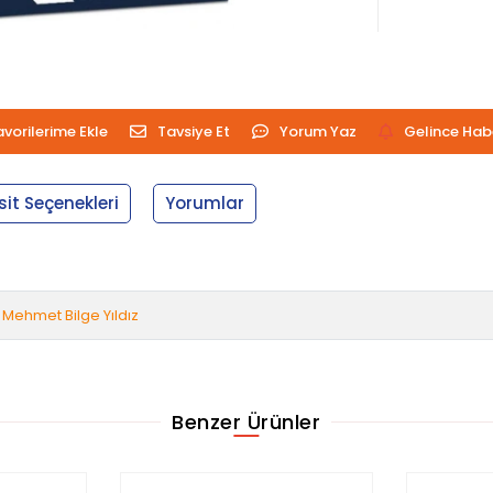
avorilerime Ekle
Tavsiye Et
Yorum Yaz
Gelince Hab
sit Seçenekleri
Yorumlar
Mehmet Bilge Yıldız
Benzer Ürünler