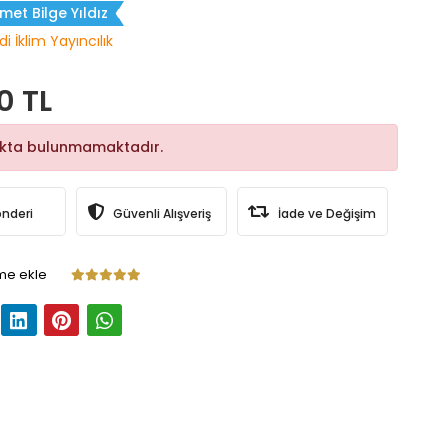
et Bilge Yıldız
i İklim Yayıncılık
0 TL
okta bulunmamaktadır.
önderi
Güvenli Alışveriş
İade ve Değişim
me ekle