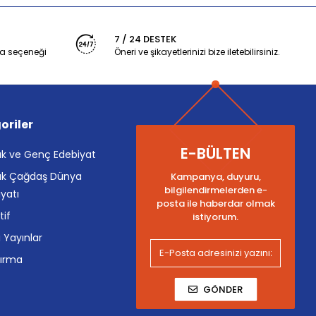
7 / 24 DESTEK
a seçeneği
Öneri ve şikayetlerinizi bize iletebilirsiniz.
oriler
E-BÜLTEN
k ve Genç Edebiyat
k Çağdaş Dünya
Kampanya, duyuru,
bilgilendirmelerden e-
yatı
posta ile haberdar olmak
tif
istiyorum.
i Yayınlar
tırma
GÖNDER