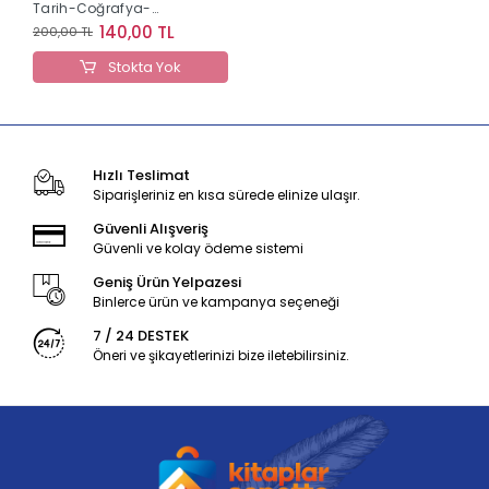
Tarih-Coğrafya-
Vatandaşlık 2016-2026
140,00 TL
200,00 TL
Konu Konu Tamamı
Çözümlü Çıkmış
Stokta Yok
Sorular Yargı Yayınları
Hızlı Teslimat
Siparişleriniz en kısa sürede elinize ulaşır.
Güvenli Alışveriş
Güvenli ve kolay ödeme sistemi
Geniş Ürün Yelpazesi
Binlerce ürün ve kampanya seçeneği
7 / 24 DESTEK
Öneri ve şikayetlerinizi bize iletebilirsiniz.