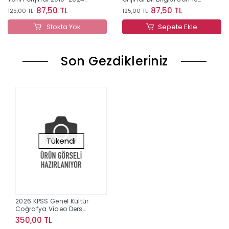
Konu Konu Çıkmış Sorular
Yıl Çıkmış Sorular
87,50 TL
87,50 TL
125,00 TL
125,00 TL
Stokta Yok
Sepete Ekle
Son Gezdikleriniz
Tükendi
2026 KPSS Genel Kültür
Coğrafya Video Ders
Notları (Engin Eraydın)
350,00 TL
Yargı Yayınları