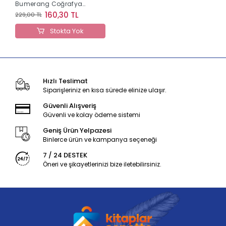
Bumerang Coğrafya
Tamamı Çözümlü Soru
160,30 TL
229,00 TL
Bankası Yediiklim
Yayınları
Stokta Yok
Hızlı Teslimat
Siparişleriniz en kısa sürede elinize ulaşır.
Güvenli Alışveriş
Güvenli ve kolay ödeme sistemi
Geniş Ürün Yelpazesi
Binlerce ürün ve kampanya seçeneği
7 / 24 DESTEK
Öneri ve şikayetlerinizi bize iletebilirsiniz.