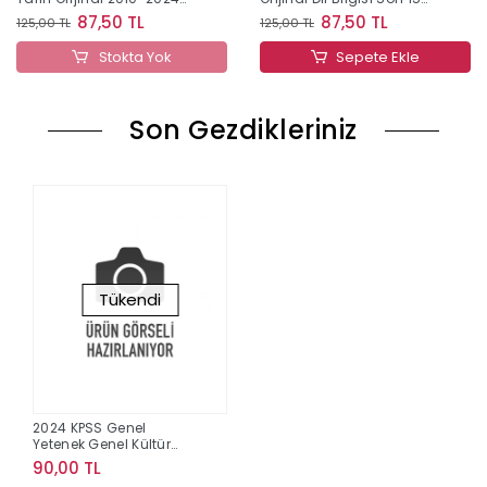
Konu Konu Çıkmış Sorular
Yıl Çıkmış Sorular
87,50 TL
87,50 TL
125,00 TL
125,00 TL
Stokta Yok
Sepete Ekle
Son Gezdikleriniz
Tükendi
2024 KPSS Genel
Yetenek Genel Kültür
Türkçe Tamamı
90,00 TL
Çözümlü Çıkmış