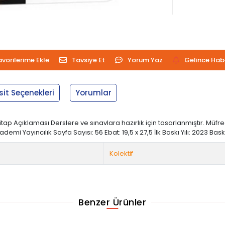
avorilerime Ekle
Tavsiye Et
Yorum Yaz
Gelince Hab
sit Seçenekleri
Yorumlar
ap Açıklaması Derslere ve sınavlara hazırlık için tasarlanmıştır. Müf
mi Yayıncılık Sayfa Sayısı: 56 Ebat: 19,5 x 27,5 İlk Baskı Yılı: 2023 Bask
Kolektif
Benzer Ürünler