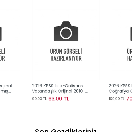
ijinal
2026 KPSS Lise-Önlisans
2026 KPSS 
ıkmış
Vatandaşlık Orijinal 2010-
Coğrafya O
2024 Konu Konu Çıkmış
2024 Konu
63,00 TL
70
90,00 TL
100,00 TL
Sorular
Sorular
le
Sepete Ekle
Son Gezdikleriniz