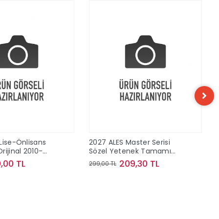
Lise-Önlisans
2027 ALES Master Serisi
rijinal 2010-
Sözel Yetenek Tamamı
 Konu Çıkmış
Çözümlü Son 10 Sınav
,00 TL
209,30 TL
299,00 TL
Çıkmış Sorular
Sepete Ekle
Sepete Ekle