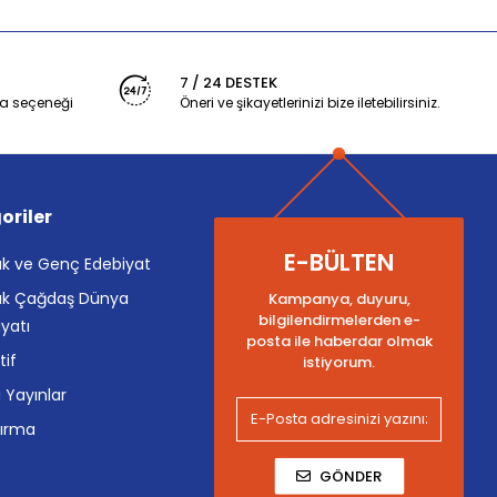
7 / 24 DESTEK
a seçeneği
Öneri ve şikayetlerinizi bize iletebilirsiniz.
oriler
E-BÜLTEN
k ve Genç Edebiyat
k Çağdaş Dünya
Kampanya, duyuru,
bilgilendirmelerden e-
yatı
posta ile haberdar olmak
tif
istiyorum.
i Yayınlar
tırma
GÖNDER