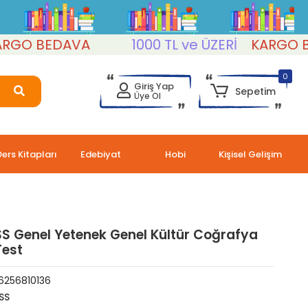
 BEDAVA
1000 TL ve ÜZERİ
KARGO BED
0
Giriş Yap
Sepetim
Üye Ol
Ders Kitapları
Edebiyat
Hobi
Kişisel Gelişim
S Genel Yetenek Genel Kültür Coğrafya
Test
6256810136
SS