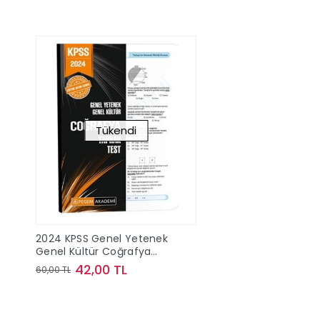
Tükendi
2024 KPSS Genel Yetenek
Genel Kültür Coğrafya
Yaprak Test
42,00 TL
60,00 TL
Stokta Yok