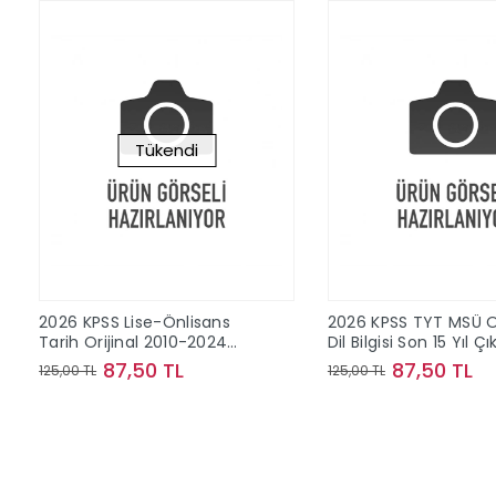
Tükendi
2026 KPSS Lise-Önlisans
2026 KPSS TYT MSÜ Or
Tarih Orijinal 2010-2024
Dil Bilgisi Son 15 Yıl Ç
Konu Konu Çıkmış Sorular
Sorular
87,50 TL
87,50 TL
125,00 TL
125,00 TL
Stokta Yok
Sepete Ek