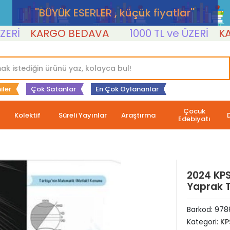
''BÜYÜK ESERLER , küçük fiyatlar''
KARGO BEDAVA
1000 TL ve ÜZERİ
KARGO
iler
Çok Satanlar
En Çok Oylananlar
Çocuk
Kolektif
Süreli Yayınlar
Araştırma
Edebiyatı
2024 KPS
Yaprak 
Barkod:
978
Kategori:
KP