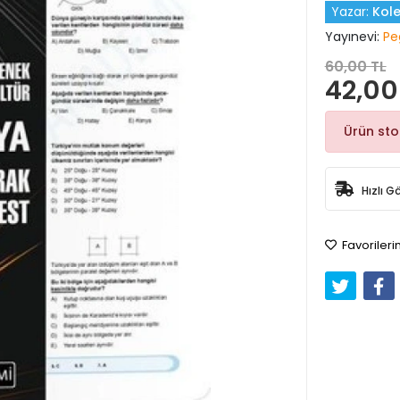
Yazar:
Kole
Yayınevi:
Pe
60,00 TL
42,00
Ürün st
Hızlı G
Favorileri