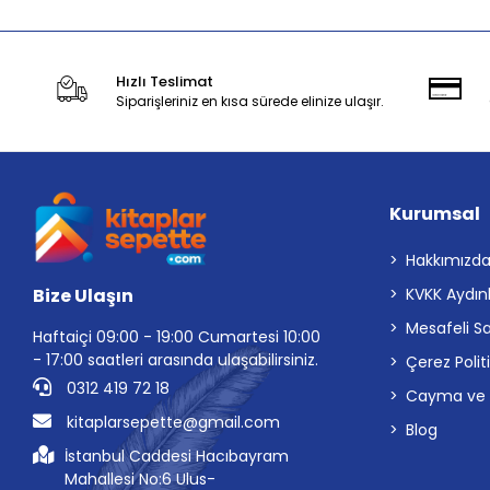
Hızlı Teslimat
Siparişleriniz en kısa sürede elinize ulaşır.
Kurumsal
Hakkımızd
Bize Ulaşın
KVKK Aydın
Mesafeli S
Haftaiçi 09:00 - 19:00 Cumartesi 10:00
- 17:00 saatleri arasında ulaşabilirsiniz.
Çerez Polit
0312 419 72 18
Cayma ve İp
kitaplarsepette@gmail.com
Blog
İstanbul Caddesi Hacıbayram
Mahallesi No:6 Ulus-