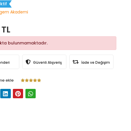
ktif
gem Akademi
 TL
okta bulunmamaktadır.
önderi
Güvenli Alışveriş
İade ve Değişim
me ekle