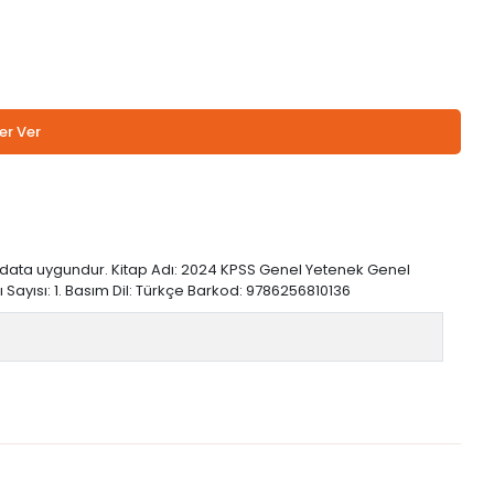
er Ver
redata uygundur. Kitap Adı: 2024 KPSS Genel Yetenek Genel
ı Sayısı: 1. Basım Dil: Türkçe Barkod: 9786256810136