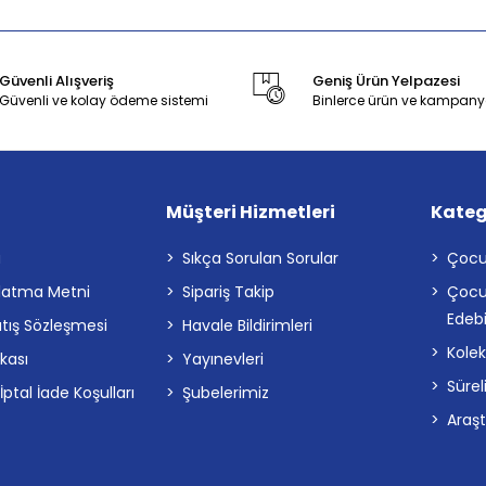
Güvenli Alışveriş
Geniş Ürün Yelpazesi
Güvenli ve kolay ödeme sistemi
Binlerce ürün ve kampany
Müşteri Hizmetleri
Kateg
a
Sıkça Sorulan Sorular
Çocu
latma Metni
Sipariş Takip
Çocu
Edebi
atış Sözleşmesi
Havale Bildirimleri
Kolek
ikası
Yayınevleri
Sürel
tal İade Koşulları
Şubelerimiz
Araş