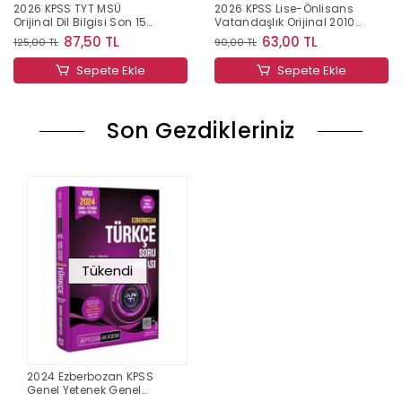
2026 KPSS TYT MSÜ
2026 KPSS Lise-Önlisans
Orijinal Dil Bilgisi Son 15
Vatandaşlık Orijinal 2010-
Yıl Çıkmış Sorular
2024 Konu Konu Çıkmış
87,50 TL
63,00 TL
125,00 TL
90,00 TL
Sorular
Sepete Ekle
Sepete Ekle
Son Gezdikleriniz
Tükendi
2024 Ezberbozan KPSS
Genel Yetenek Genel