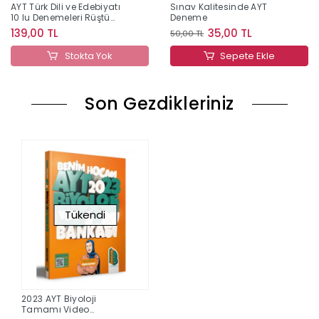
AYT Türk Dili ve Edebiyatı
Sınav Kalitesinde AYT
10 lu Denemeleri Rüştü
Deneme
Hoca
139,00 TL
35,00 TL
50,00 TL
Stokta Yok
Sepete Ekle
Son Gezdikleriniz
Tükendi
2023 AYT Biyoloji
Tamamı Video