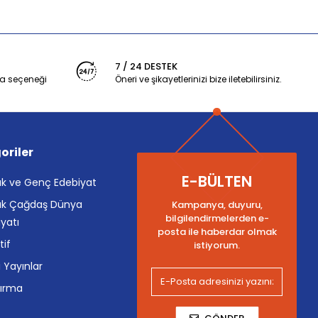
7 / 24 DESTEK
a seçeneği
Öneri ve şikayetlerinizi bize iletebilirsiniz.
oriler
E-BÜLTEN
k ve Genç Edebiyat
k Çağdaş Dünya
Kampanya, duyuru,
bilgilendirmelerden e-
yatı
posta ile haberdar olmak
tif
istiyorum.
i Yayınlar
tırma