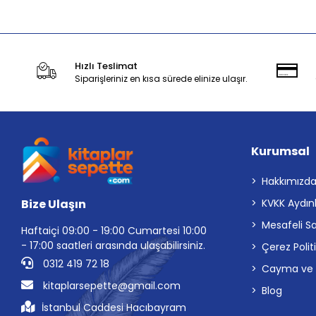
Hızlı Teslimat
Siparişleriniz en kısa sürede elinize ulaşır.
Kurumsal
Hakkımızd
Bize Ulaşın
KVKK Aydın
Mesafeli S
Haftaiçi 09:00 - 19:00 Cumartesi 10:00
- 17:00 saatleri arasında ulaşabilirsiniz.
Çerez Polit
0312 419 72 18
Cayma ve İp
kitaplarsepette@gmail.com
Blog
İstanbul Caddesi Hacıbayram