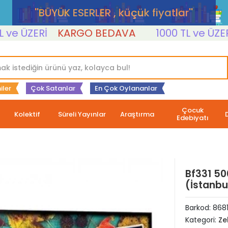
''BÜYÜK ESERLER , küçük fiyatlar''
ÜZERİ
KARGO BEDAVA
1000 TL ve ÜZERİ
K
iler
Çok Satanlar
En Çok Oylananlar
Çocuk
Kolektif
Süreli Yayınlar
Araştırma
Edebiyatı
Bf331 50
(İstanbu
Barkod:
8681
Kategori:
Ze