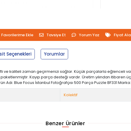
Favorilerime Ekle
Tavsiye Et
Yorum Yaz
Fiyat Al
sit Seçenekleri
Yorumlar
 kaliteli zaman geçirmenizi sağlar. Küçük parçalarla eğlenceli vakit
ketlenmiştir. Kayıp parça desteği vardır. Üretim yılından itibaren ü
Ürün Adı: Blue Focus İstanbul Fotoğrafçısı 500 Parça Puzzle BF331 Marka
Kolektif
Benzer Ürünler