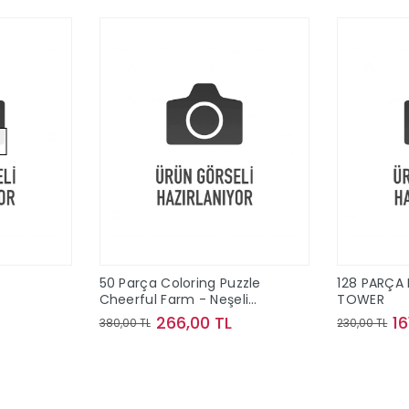
50 Parça Coloring Puzzle
128 PARÇA 
Cheerful Farm - Neşeli
TOWER
Çiftlik
266,00 TL
16
380,00 TL
230,00 TL
ok
Sepete Ekle