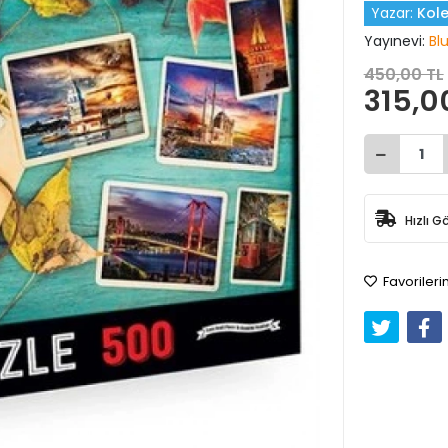
Yazar:
Kole
Yayınevi:
Bl
450,00 TL
315,0
Hızlı G
Favorileri