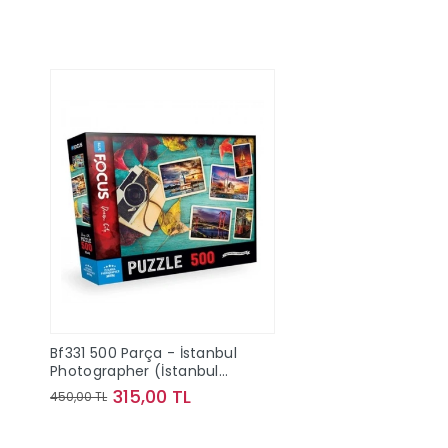
Bf331 500 Parça - İstanbul
Photographer (İstanbul
Fotoğrafçısı) Bluefocus
315,00 TL
450,00 TL
Sepete Ekle