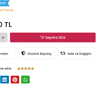
ktif
ue Focus
0 TL
Sepete Ekle
önderi
Güvenli Alışveriş
İade ve Değişim
me ekle