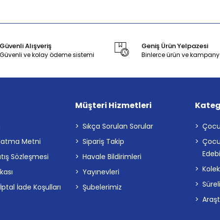
Güvenli Alışveriş
Geniş Ürün Yelpazesi
Güvenli ve kolay ödeme sistemi
Binlerce ürün ve kampany
Müşteri Hizmetleri
Kateg
a
Sıkça Sorulan Sorular
Çocu
latma Metni
Sipariş Takip
Çocu
Edebi
atış Sözleşmesi
Havale Bildirimleri
Kolek
ikası
Yayınevleri
Sürel
tal İade Koşulları
Şubelerimiz
Araş