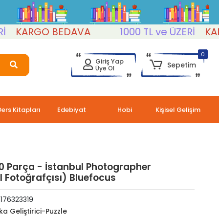
ARGO BEDAVA
1000 TL ve ÜZERİ
KARGO
0
Giriş Yap
Sepetim
Üye Ol
Ders Kitapları
Edebiyat
Hobi
Kişisel Gelişim
0 Parça - İstanbul Photographer
l Fotoğrafçısı) Bluefocus
176323319
ka Geliştirici-Puzzle