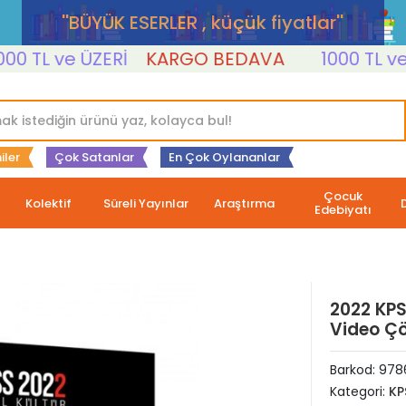
''BÜYÜK ESERLER , küçük fiyatlar''
TL ve ÜZERİ
KARGO BEDAVA
1000 TL ve ÜZ
iler
Çok Satanlar
En Çok Oylananlar
Çocuk
Kolektif
Süreli Yayınlar
Araştırma
Edebiyatı
2022 KPS
Video Ç
Barkod:
978
Kategori:
KP