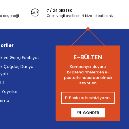
7 / 24 DESTEK
a seçeneği
Öneri ve şikayetlerinizi bize iletebilirsiniz.
oriler
E-BÜLTEN
k ve Genç Edebiyat
k Çağdaş Dünya
Kampanya, duyuru,
bilgilendirmelerden e-
yatı
posta ile haberdar olmak
tif
istiyorum.
i Yayınlar
tırma
GÖNDER