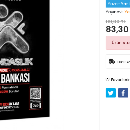
Yazar:
Yasi
Yayınevi:
Ye
119,00 TL
83,30
Ürün st
Hızlı G
Favorileri