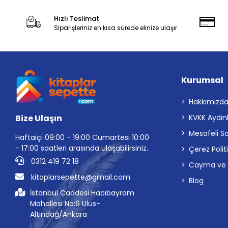
Hızlı Teslimat
Siparişleriniz en kısa sürede elinize ulaşır.
Kurumsal
Hakkımızd
Bize Ulaşın
KVKK Aydın
Mesafeli S
Haftaiçi 09:00 - 19:00 Cumartesi 10:00
- 17:00 saatleri arasında ulaşabilirsiniz.
Çerez Polit
0312 419 72 18
Cayma ve İp
kitaplarsepette@gmail.com
Blog
İstanbul Caddesi Hacıbayram
Mahallesi No:6 Ulus-
Altındağ/Ankara