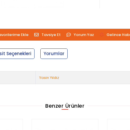
avorilerime Ekle
Tavsiye Et
Yorum Yaz
Gelince Hab
sit Seçenekleri
Yorumlar
Yasin Yıldız
Benzer Ürünler