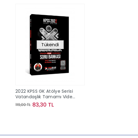
Tükendi
2022 KPSS GK Atölye Serisi
Vatandaşlık Tamamı Video
Çözümlü Soru Bankası
83,30 TL
119,00 TL
Stokta Yok