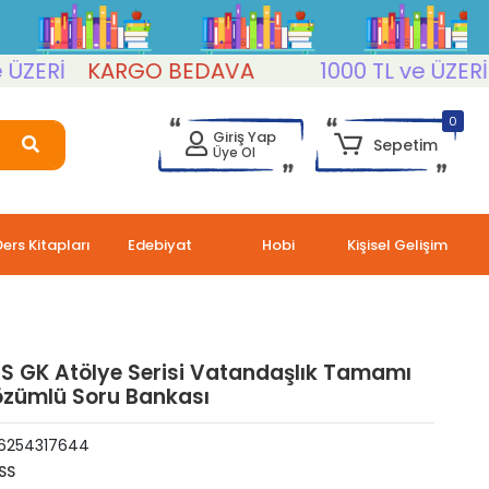
ERİ
KARGO BEDAVA
1000 TL ve ÜZERİ
K
0
Giriş Yap
Sepetim
Üye Ol
Ders Kitapları
Edebiyat
Hobi
Kişisel Gelişim
S GK Atölye Serisi Vatandaşlık Tamamı
özümlü Soru Bankası
6254317644
SS