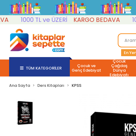
1000 TL ve ÜZERİ
KARGO BEDAVA
1000 
En Yen
Çocuk
Çocuk ve
Çağdaş
TÜM KATEGORİLER
Genç Edebiyat
Dünya
Edebiyatı
Ana Sayfa
Ders Kitapları
KPSS