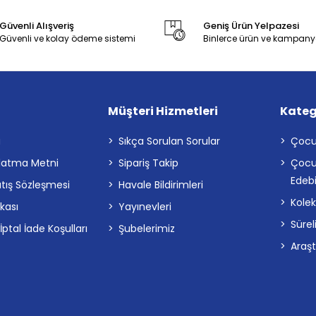
Güvenli Alışveriş
Geniş Ürün Yelpazesi
Güvenli ve kolay ödeme sistemi
Binlerce ürün ve kampany
Müşteri Hizmetleri
Kateg
a
Sıkça Sorulan Sorular
Çocu
latma Metni
Sipariş Takip
Çocu
Edebi
atış Sözleşmesi
Havale Bildirimleri
Kolek
ikası
Yayınevleri
Sürel
tal İade Koşulları
Şubelerimiz
Araş