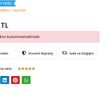
n Yıldız
diiklim Yayınları
 TL
okta bulunmamaktadır.
önderi
Güvenli Alışveriş
İade ve Değişim
me ekle