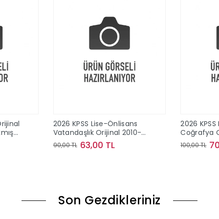
ijinal
2026 KPSS Lise-Önlisans
2026 KPSS 
ıkmış
Vatandaşlık Orijinal 2010-
Coğrafya O
2024 Konu Konu Çıkmış
2024 Konu
63,00 TL
70
90,00 TL
100,00 TL
Sorular
Sorular
le
Sepete Ekle
Son Gezdikleriniz