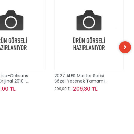
Lise-Önlisans
2027 ALES Master Serisi
rijinal 2010-
Sözel Yetenek Tamamı
 Konu Çıkmış
Çözümlü Son 10 Sınav
,00 TL
209,30 TL
299,00 TL
Çıkmış Sorular
Sepete Ekle
Sepete Ekle