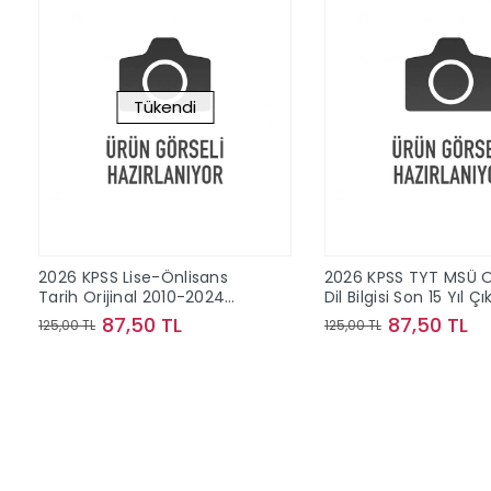
Tükendi
2026 KPSS Lise-Önlisans
2026 KPSS TYT MSÜ Or
Tarih Orijinal 2010-2024
Dil Bilgisi Son 15 Yıl Ç
Konu Konu Çıkmış Sorular
Sorular
87,50 TL
87,50 TL
125,00 TL
125,00 TL
Stokta Yok
Sepete Ek