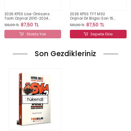
2026 KPSS Lise-Önlisans
2026 KPSS TYT MSÜ
Tarih Orijinal 2010-2024
Orijinal Dil Bilgisi Son 15
Konu Konu Çıkmış Sorular
Yıl Çıkmış Sorular
87,50 TL
87,50 TL
125,00 TL
125,00 TL
Stokta Yok
Sepete Ekle
Son Gezdikleriniz
Tükendi