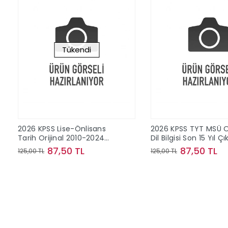
Tükendi
2026 KPSS Lise-Önlisans
2026 KPSS TYT MSÜ Or
Tarih Orijinal 2010-2024
Dil Bilgisi Son 15 Yıl Ç
Konu Konu Çıkmış Sorular
Sorular
87,50 TL
87,50 TL
125,00 TL
125,00 TL
Stokta Yok
Sepete Ek