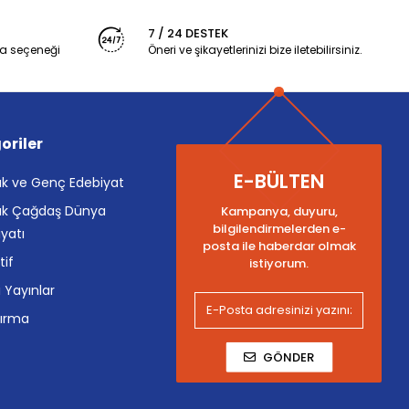
7 / 24 DESTEK
a seçeneği
Öneri ve şikayetlerinizi bize iletebilirsiniz.
oriler
E-BÜLTEN
k ve Genç Edebiyat
k Çağdaş Dünya
Kampanya, duyuru,
bilgilendirmelerden e-
yatı
posta ile haberdar olmak
tif
istiyorum.
i Yayınlar
tırma
GÖNDER