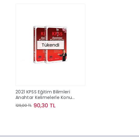
Tükendi
2021 KPSS Eğitim Bilimleri
Anahtar Kelimelerle Konu
Anlatımı 2 Kitap
90,30 TL
129,00 TL
Stokta Yok