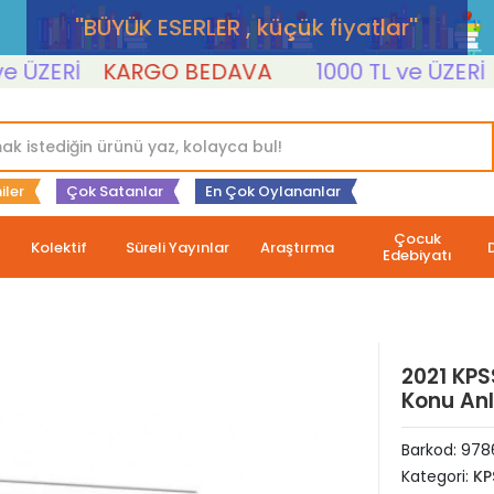
''BÜYÜK ESERLER , küçük fiyatlar''
ÜZERİ
KARGO BEDAVA
1000 TL ve ÜZERİ
K
iler
Çok Satanlar
En Çok Oylananlar
Çocuk
Kolektif
Süreli Yayınlar
Araştırma
Edebiyatı
2021 KPSS
Konu Anl
Barkod:
978
Kategori:
KP