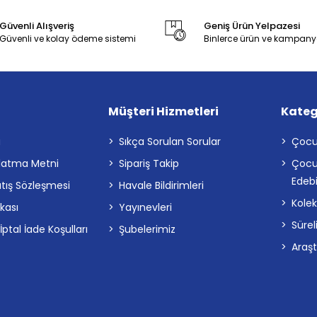
Güvenli Alışveriş
Geniş Ürün Yelpazesi
Güvenli ve kolay ödeme sistemi
Binlerce ürün ve kampany
Müşteri Hizmetleri
Kateg
a
Sıkça Sorulan Sorular
Çocu
latma Metni
Sipariş Takip
Çocu
Edebi
atış Sözleşmesi
Havale Bildirimleri
Kolek
ikası
Yayınevleri
Sürel
tal İade Koşulları
Şubelerimiz
Araş