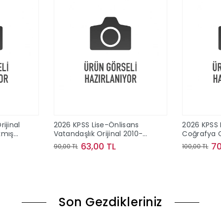
ijinal
2026 KPSS Lise-Önlisans
2026 KPSS 
ıkmış
Vatandaşlık Orijinal 2010-
Coğrafya O
2024 Konu Konu Çıkmış
2024 Konu
63,00 TL
70
90,00 TL
100,00 TL
Sorular
Sorular
le
Sepete Ekle
Son Gezdikleriniz