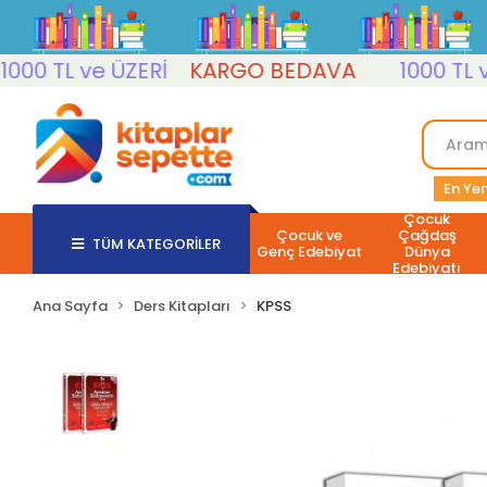
0 TL ve ÜZERİ
KARGO BEDAVA
1000 TL ve 
En Yen
Çocuk
Çocuk ve
Çağdaş
TÜM KATEGORİLER
Genç Edebiyat
Dünya
Edebiyatı
Ana Sayfa
Ders Kitapları
KPSS