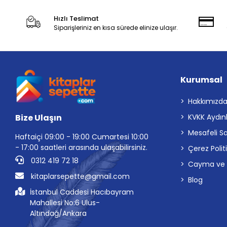
Hızlı Teslimat
Siparişleriniz en kısa sürede elinize ulaşır.
Kurumsal
Hakkımızd
Bize Ulaşın
KVKK Aydın
Mesafeli S
Haftaiçi 09:00 - 19:00 Cumartesi 10:00
- 17:00 saatleri arasında ulaşabilirsiniz.
Çerez Polit
0312 419 72 18
Cayma ve İp
kitaplarsepette@gmail.com
Blog
İstanbul Caddesi Hacıbayram
Mahallesi No:6 Ulus-
Altındağ/Ankara