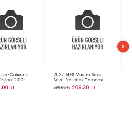
Lise-Önlisans
2027 ALES Master Serisi
rijinal 2010-
Sözel Yetenek Tamamı
 Konu Çıkmış
Çözümlü Son 10 Sınav
,00 TL
209,30 TL
299,00 TL
Çıkmış Sorular
Sepete Ekle
Sepete Ekle