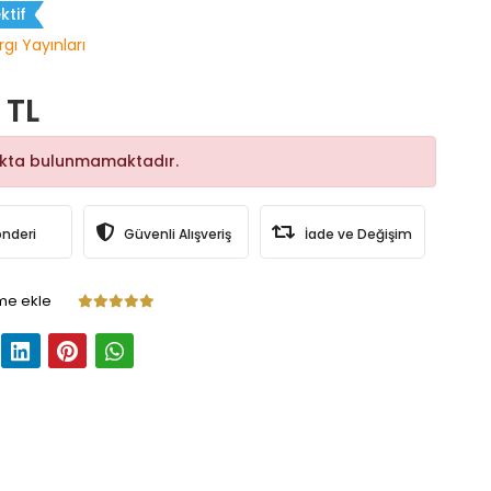
ktif
rgı Yayınları
 TL
okta bulunmamaktadır.
önderi
Güvenli Alışveriş
İade ve Değişim
me ekle