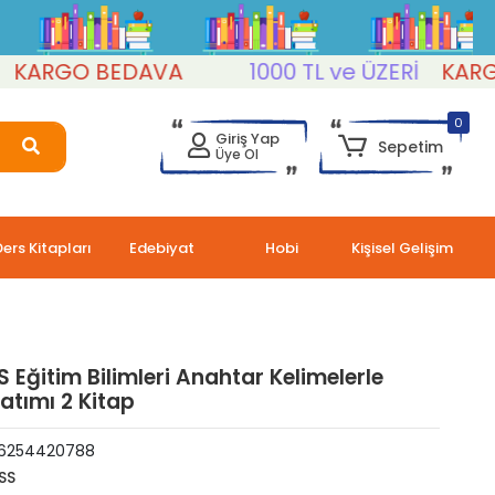
ARGO BEDAVA
1000 TL ve ÜZERİ
KARGO 
0
Giriş Yap
Sepetim
Üye Ol
Ders Kitapları
Edebiyat
Hobi
Kişisel Gelişim
 Eğitim Bilimleri Anahtar Kelimelerle
atımı 2 Kitap
6254420788
SS