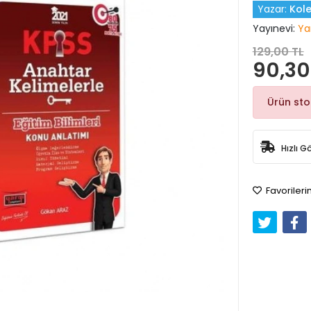
Yazar:
Kole
Yayınevi:
Ya
129,00 TL
90,30
Ürün st
Hızlı G
Favorileri