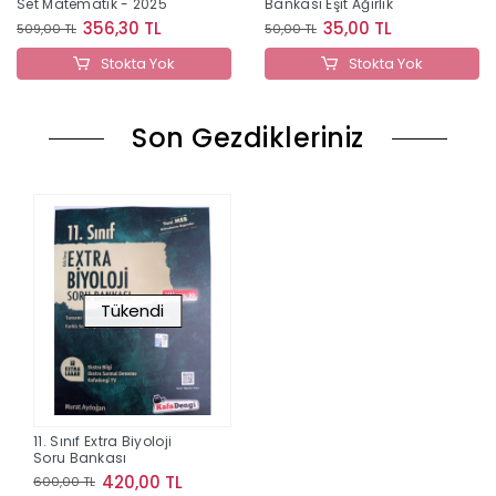
Set Matematik - 2025
Bankası Eşit Ağırlık
356,30 TL
35,00 TL
509,00 TL
50,00 TL
Stokta Yok
Stokta Yok
Son Gezdikleriniz
Tükendi
11. Sınıf Extra Biyoloji
Soru Bankası
420,00 TL
600,00 TL