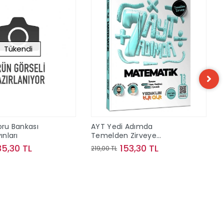
Tükendi
oru Bankası
AYT Yedi Adımda
ınları
Temelden Zirveye
Matematik Video Konu
35,30 TL
153,30 TL
219,00 TL
Anlatımlı ve Video Çözümlü
Soru Bankası 1. Kitap
Stokta Yok
Sepete Ekle
Yediiklim Yayınları