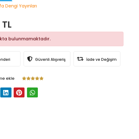
fa Dengi Yayınları
 TL
okta bulunmamaktadır.
önderi
Güvenli Alışveriş
İade ve Değişim
me ekle