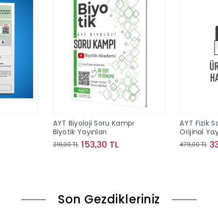
T
AYT Biyoloji Soru Kampı
AYT Fizik S
Biyotik Yayınları
Orijinal Yay
153,30 TL
3
219,00 TL
479,00 TL
le
Sepete Ekle
Son Gezdikleriniz