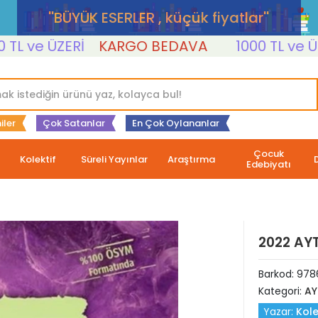
''BÜYÜK ESERLER , küçük fiyatlar''
ve ÜZERİ
KARGO BEDAVA
1000 TL ve ÜZERİ
iler
Çok Satanlar
En Çok Oylananlar
Çocuk
Kolektif
Süreli Yayınlar
Araştırma
Edebiyatı
2022 AYT
Barkod:
978
Kategori:
AY
Yazar:
Kole