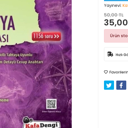
Yayınevi:
Ka
50,00 TL
35,00
Ürün st
Hızlı G
Favorileri