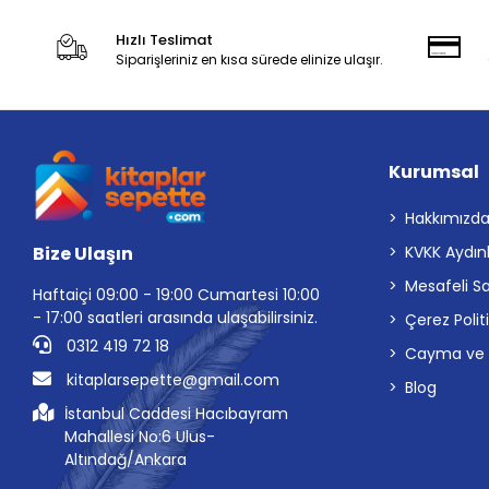
Hızlı Teslimat
Siparişleriniz en kısa sürede elinize ulaşır.
Kurumsal
Hakkımızd
Bize Ulaşın
KVKK Aydın
Mesafeli S
Haftaiçi 09:00 - 19:00 Cumartesi 10:00
- 17:00 saatleri arasında ulaşabilirsiniz.
Çerez Polit
0312 419 72 18
Cayma ve İp
kitaplarsepette@gmail.com
Blog
İstanbul Caddesi Hacıbayram
Mahallesi No:6 Ulus-
Altındağ/Ankara