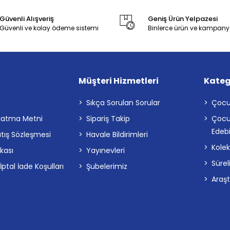
Güvenli Alışveriş
Geniş Ürün Yelpazesi
Güvenli ve kolay ödeme sistemi
Binlerce ürün ve kampany
Müşteri Hizmetleri
Kateg
a
Sıkça Sorulan Sorular
Çocu
latma Metni
Sipariş Takip
Çocu
Edebi
atış Sözleşmesi
Havale Bildirimleri
Kolek
ikası
Yayınevleri
Sürel
tal İade Koşulları
Şubelerimiz
Araş