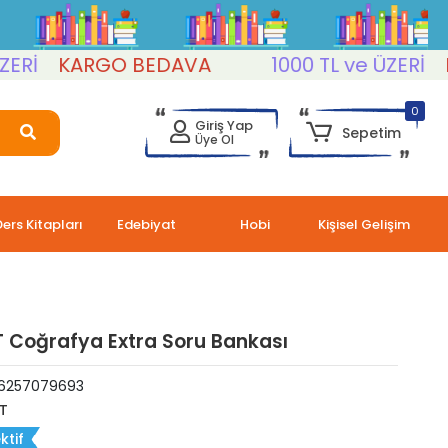
KARGO BEDAVA
1000 TL ve ÜZERİ
KAR
0
Giriş Yap
Sepetim
Üye Ol
Ders Kitapları
Edebiyat
Hobi
Kişisel Gelişim
 Coğrafya Extra Soru Bankası
6257079693
T
ktif