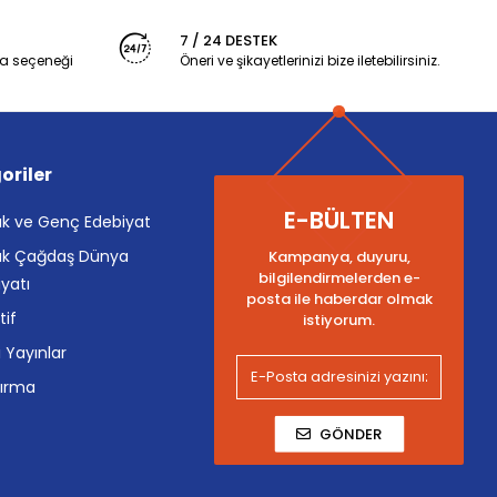
7 / 24 DESTEK
a seçeneği
Öneri ve şikayetlerinizi bize iletebilirsiniz.
oriler
E-BÜLTEN
k ve Genç Edebiyat
k Çağdaş Dünya
Kampanya, duyuru,
bilgilendirmelerden e-
yatı
posta ile haberdar olmak
tif
istiyorum.
i Yayınlar
tırma
GÖNDER