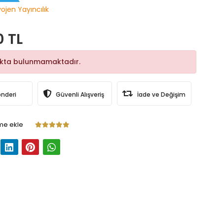
yojen Yayıncılık
0 TL
okta bulunmamaktadır.
önderi
Güvenli Alışveriş
İade ve Değişim
me ekle