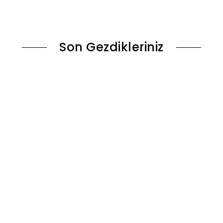
le
Sepete Ekle
Son Gezdikleriniz