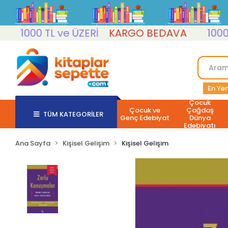
1000 TL ve ÜZERİ
KARGO BEDAVA
1000 TL
En Yen
Çocuk
Çocuk ve
Çağdaş
TÜM KATEGORİLER
Genç Edebiyat
Dünya
Edebiyatı
Ana Sayfa
Kişisel Gelişim
Kişisel Gelişim