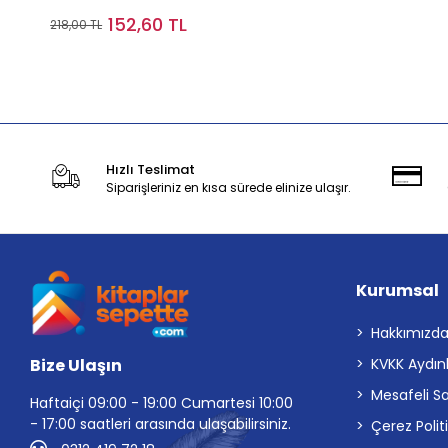
152,60 TL
218,00 TL
Stokta Yok
Hızlı Teslimat
Siparişleriniz en kısa sürede elinize ulaşır.
Kurumsal
Hakkımızd
Bize Ulaşın
KVKK Aydın
Mesafeli S
Haftaiçi 09:00 - 19:00 Cumartesi 10:00
- 17:00 saatleri arasında ulaşabilirsiniz.
Çerez Polit