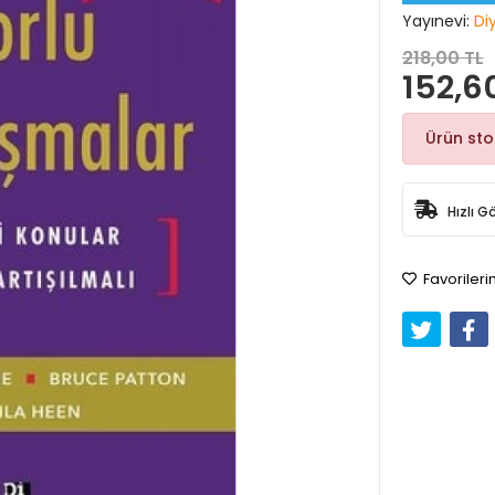
Yayınevi:
Di
218,00 TL
152,6
Ürün st
Hızlı G
Favorileri