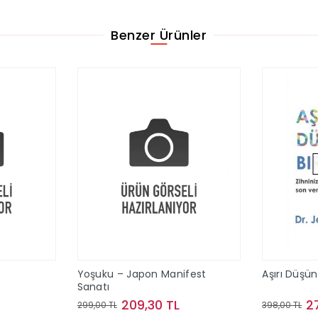
Benzer Ürünler
Yoşuku – Japon Manifest
Aşırı Düşü
Sanatı
209,30 TL
2
299,00 TL
398,00 TL