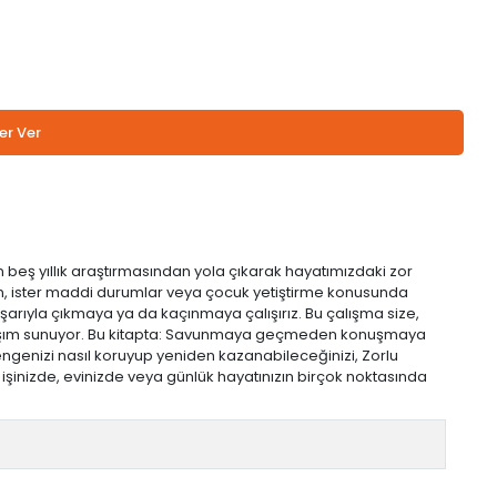
er Ver
 beş yıllık araştırmasından yola çıkarak hayatımızdaki zor
lun, ister maddi durumlar veya çocuk yetiştirme konusunda
aşarıyla çıkmaya ya da kaçınmaya çalışırız. Bu çalışma size,
 yaklaşım sunuyor. Bu kitapta: Savunmaya geçmeden konuşmaya
ngenizi nasıl koruyup yeniden kazanabileceğinizi, Zorlu
işinizde, evinizde veya günlük hayatınızın birçok noktasında