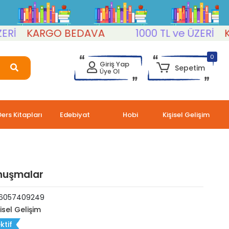
KARGO BEDAVA
1000 TL ve ÜZERİ
KAR
0
Giriş Yap
Sepetim
Üye Ol
Ders Kitapları
Edebiyat
Hobi
Kişisel Gelişim
onuşmalar
6057409249
şisel Gelişim
ktif