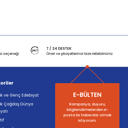
7 / 24 DESTEK
a seçeneği
Öneri ve şikayetlerinizi bize iletebilirsiniz.
oriler
E-BÜLTEN
k ve Genç Edebiyat
k Çağdaş Dünya
Kampanya, duyuru,
bilgilendirmelerden e-
yatı
posta ile haberdar olmak
tif
istiyorum.