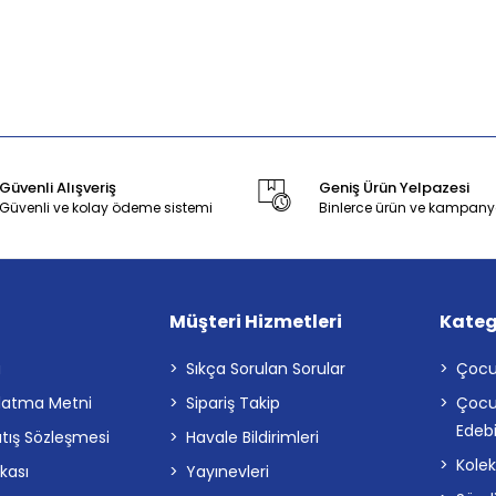
Güvenli Alışveriş
Geniş Ürün Yelpazesi
Güvenli ve kolay ödeme sistemi
Binlerce ürün ve kampany
Müşteri Hizmetleri
Kateg
a
Sıkça Sorulan Sorular
Çocu
latma Metni
Sipariş Takip
Çocu
Edebi
atış Sözleşmesi
Havale Bildirimleri
Kolek
ikası
Yayınevleri