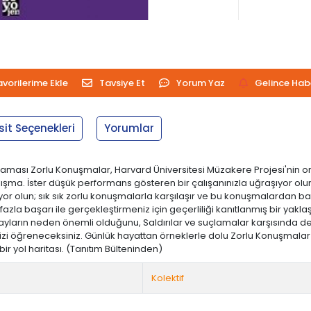
avorilerime Ekle
Tavsiye Et
Yorum Yaz
Gelince Hab
sit Seçenekleri
Yorumlar
klaması Zorlu Konuşmalar, Harvard Üniversitesi Müzakere Projesi'nin on
alışma. İster düşük performans gösteren bir çalışanınızla uğraşıyor o
pıyor olun; sık sık zorlu konuşmalarla karşılaşır ve bu konuşmalardan b
 fazla başarı ile gerçekleştirmeniz için geçerliliği kanıtlanmış bir
ayların neden önemli olduğunu, Saldırılar ve suçlamalar karşısında de
izi öğreneceksiniz. Günlük hayattan örneklerle dolu Zorlu Konuşmalar 
ir yol haritası. (Tanıtım Bülteninden)
Kolektif