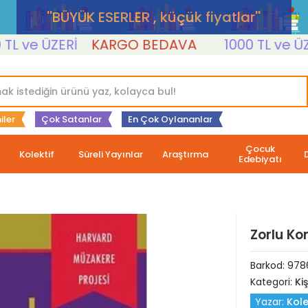
''BÜYÜK ESERLER , küçük fiyatlar''
 ve ÜZERİ
KARGO BEDAVA
1000 TL ve ÜZERİ
iler
Çok Satanlar
En Çok Oylananlar
Çocuk
Kolektif
Süreli Yayınlar
Araştırma
Edebiyatı
Zorlu K
Barkod:
978
Kategori:
Ki
Yazar:
Kole