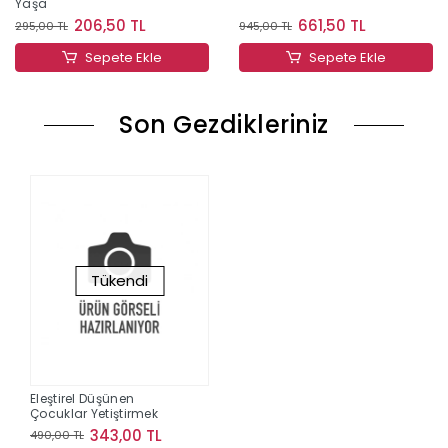
Yaşa
206,50 TL
661,50 TL
295,00 TL
945,00 TL
Sepete Ekle
Sepete Ekle
Son Gezdikleriniz
Tükendi
Eleştirel Düşünen
Çocuklar Yetiştirmek
343,00 TL
490,00 TL