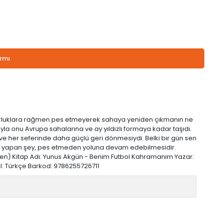
armı
üm zorluklara rağmen pes etmeyerek sahaya yeniden çıkmanın ne
yla onu Avrupa sahalarına ve ay yıldızlı formaya kadar taşıdı.
ve her seferinde daha güçlü geri dönmesiydi. Belki bir gün sen
çlü yapan şey, pes etmeden yoluna devam edebilmesidir.
nden) Kitap Adı: Yunus Akgün - Benim Futbol Kahramanım Yazar:
 Dil: Türkçe Barkod: 9786255726711