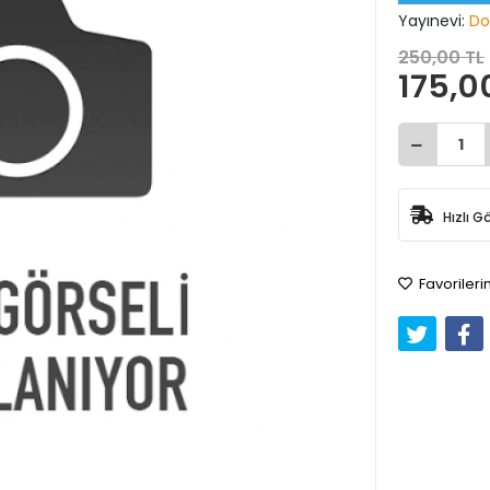
Yayınevi:
Do
250,00 TL
175,0
Hızlı G
Favorileri