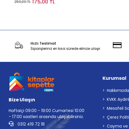
175,00 TL
250,00 TL
Sepete Ekle
Hızlı Teslimat
Siparişleriniz en kısa sürede elinize ulaşır.
Kurumsal
Hakkımızd
Bize Ulaşın
KVKK Aydın
Mesafeli S
Haftaiçi 09:00 - 19:00 Cumartesi 10:00
- 17:00 saatleri arasında ulaşabilirsiniz.
Çerez Polit
0312 419 72 18
Cayma ve İp