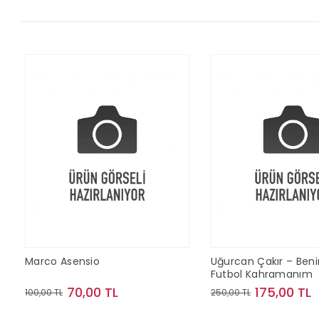
Marco Asensio
Uğurcan Çakır – Ben
Futbol Kahramanım
70,00 TL
175,00 TL
100,00 TL
250,00 TL