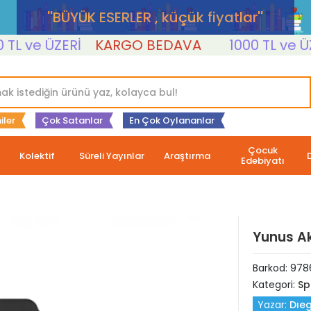
''BÜYÜK ESERLER , küçük fiyatlar''
ve ÜZERİ
KARGO BEDAVA
1000 TL ve ÜZERİ
iler
Çok Satanlar
En Çok Oylananlar
Çocuk
Kolektif
Süreli Yayınlar
Araştırma
Edebiyatı
Yunus A
Barkod:
978
Kategori:
Sp
Yazar:
Dıe