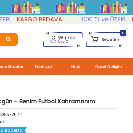
KARGO BEDAVA
1000 TL ve ÜZERİ
KAR
0
Giriş Yap
Sepetim
Üye Ol
Ders Kitapları
Edebiyat
Hobi
Kişisel Gelişim
kgün – Benim Futbol Kahramanım
6255726711
or
go Roberto