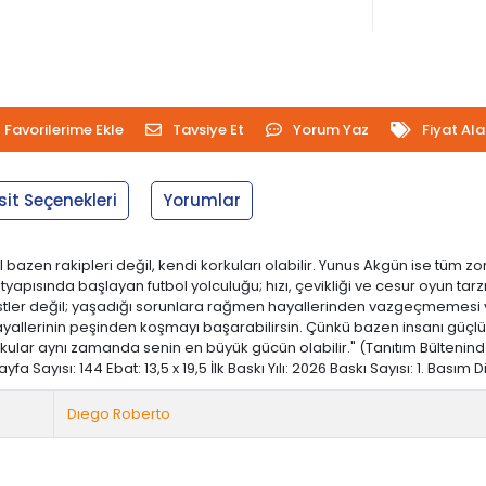
Favorilerime Ekle
Tavsiye Et
Yorum Yaz
Fiyat Al
sit Seçenekleri
Yorumlar
l bazen rakipleri değil, kendi korkuları olabilir. Yunus Akgün ise t
pısında başlayan futbol yolculuğu; hızı, çevikliği ve cesur oyun tarzı
asistler değil; yaşadığı sorunlara rağmen hayallerinden vazgeçmemesi 
hayallerinin peşinden koşmayı başarabilirsin. Çünkü bazen insanı gü
kular aynı zamanda senin en büyük gücün olabilir." (Tanıtım Bülteni
 Sayısı: 144 Ebat: 13,5 x 19,5 İlk Baskı Yılı: 2026 Baskı Sayısı: 1. Basım
Dıego Roberto