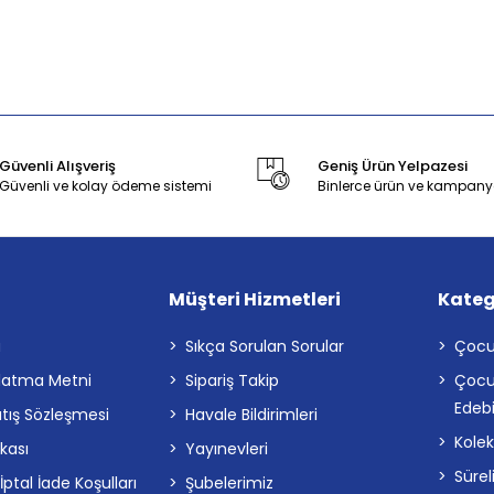
Güvenli Alışveriş
Geniş Ürün Yelpazesi
Güvenli ve kolay ödeme sistemi
Binlerce ürün ve kampany
Müşteri Hizmetleri
Kateg
a
Sıkça Sorulan Sorular
Çocu
latma Metni
Sipariş Takip
Çocu
Edebi
atış Sözleşmesi
Havale Bildirimleri
Kolek
ikası
Yayınevleri
Sürel
tal İade Koşulları
Şubelerimiz