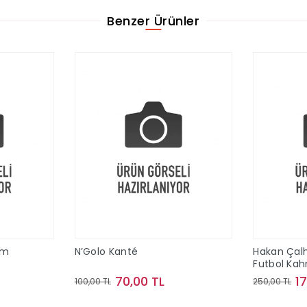
Benzer Ürünler
im
N’Golo Kanté
Hakan Çal
Futbol Ka
70,00 TL
1
100,00 TL
250,00 TL