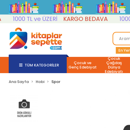
1000 TL ve ÜZERİ
KARGO BEDAVA
1000 TL 
En Yen
Çocuk
Çocuk ve
Çağdaş
TÜM KATEGORİLER
Genç Edebiyat
Dünya
Edebiyatı
Ana Sayfa
Hobi
Spor