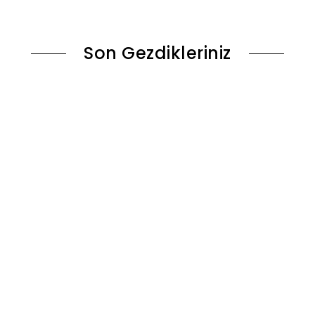
le
Sepete Ekle
Son Gezdikleriniz