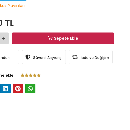
kuz Yayınları
0 TL
Sepete Ekle
önderi
Güvenli Alışveriş
İade ve Değişim
me ekle