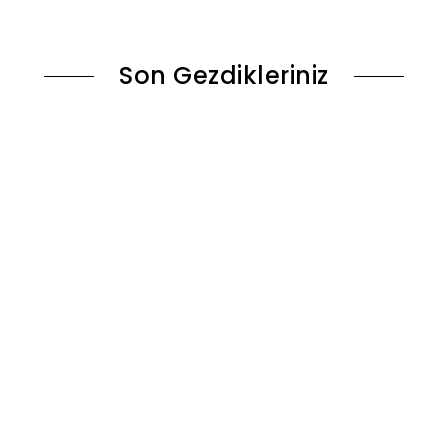
le
Sepete Ekle
Son Gezdikleriniz