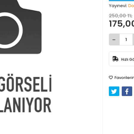
Yayınevi:
Do
250,00 TL
175,0
Hızlı G
Favorileri