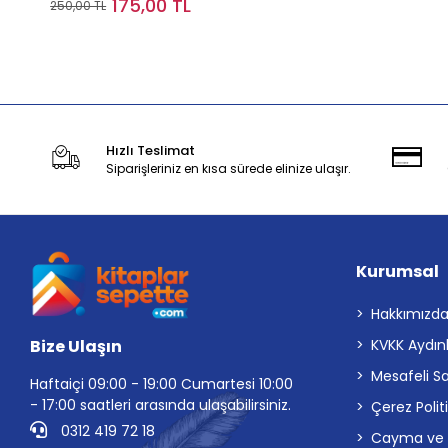
175,00 TL
250,00 TL
Sepete Ekle
Hızlı Teslimat
Siparişleriniz en kısa sürede elinize ulaşır.
Kurumsal
Hakkımızd
Bize Ulaşın
KVKK Aydın
Mesafeli S
Haftaiçi 09:00 - 19:00 Cumartesi 10:00
- 17:00 saatleri arasında ulaşabilirsiniz.
Çerez Polit
0312 419 72 18
Cayma ve İp