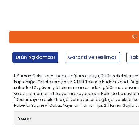
Ürün Açıklaması
Garanti ve Teslimat
Tak
Uğurcan Çakır, kalesindeki sağlam duruşu, üstün refleksleri ve 
kaptanlığa, Galatasaray'a ve A Millî Takım'a kadar uzandı. Bugün
sahadaki özgüveniyle takımının arkasındaki görünmez duvar olma
ve pes etmemenin hikâyesini okuyacaksın. Belki de bu sayfalar
"Dostum; iyi kaleciler hiç gol yemeyenler değil, gol yedikten 
Roberto Yayınevi: Dokuz Yayınları Hamur Tipi: 2. Hamur Sayfa Sayıs
Yazar