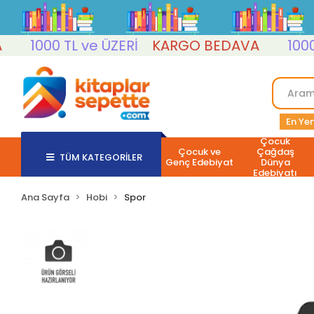
1000 TL ve ÜZERİ
KARGO BEDAVA
1000 TL
En Yen
Çocuk
Çocuk ve
Çağdaş
TÜM KATEGORİLER
Genç Edebiyat
Dünya
Edebiyatı
Ana Sayfa
Hobi
Spor