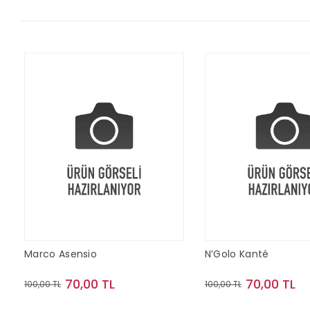
Marco Asensio
N’Golo Kanté
70,00 TL
70,00 TL
100,00 TL
100,00 TL