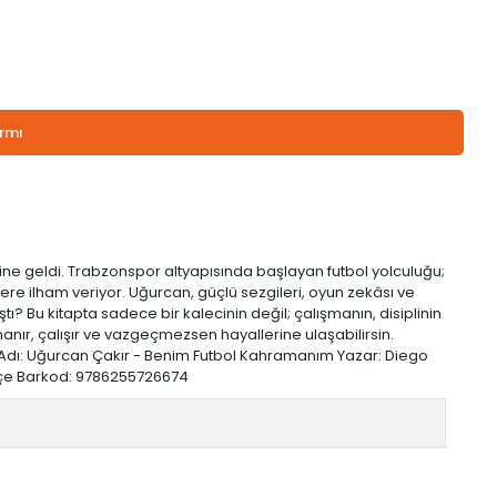
armı
âline geldi. Trabzonspor altyapısında başlayan futbol yolculuğu;
lere ilham veriyor. Uğurcan, güçlü sezgileri, oyun zekâsı ve
 Bu kitapta sadece bir kalecinin değil; çalışmanın, disiplinin
nır, çalışır ve vazgeçmezsen hayallerine ulaşabilirsin.
ap Adı: Uğurcan Çakır - Benim Futbol Kahramanım Yazar: Diego
Türkçe Barkod: 9786255726674