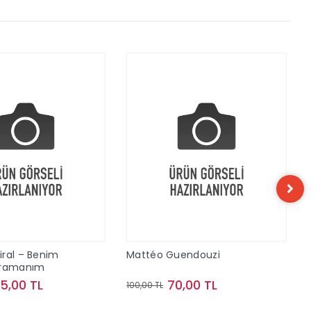
ral – Benim
Mattéo Guendouzi
hramanım
75,00 TL
70,00 TL
100,00 TL