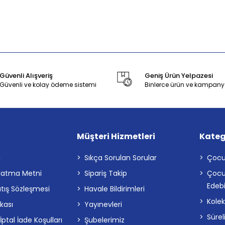
Güvenli Alışveriş
Geniş Ürün Yelpazesi
Güvenli ve kolay ödeme sistemi
Binlerce ürün ve kampany
Müşteri Hizmetleri
Kateg
a
Sıkça Sorulan Sorular
Çocu
latma Metni
Sipariş Takip
Çocu
Edebi
atış Sözleşmesi
Havale Bildirimleri
Kolek
ikası
Yayınevleri
Sürel
tal İade Koşulları
Şubelerimiz