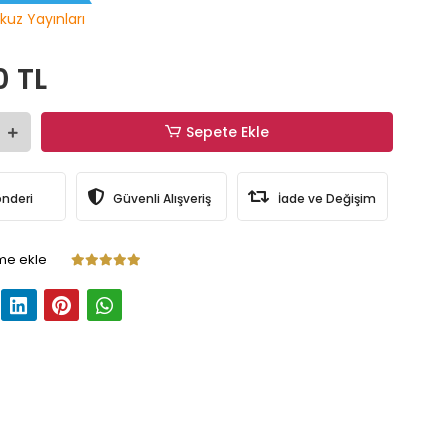
kuz Yayınları
0 TL
Sepete Ekle
önderi
Güvenli Alışveriş
İade ve Değişim
me ekle