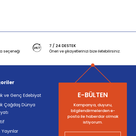
7 / 24 DESTEK
a seçeneği
Öneri ve şikayetlerinizi bize iletebilirsiniz.
oriler
E-BÜLTEN
k ve Genç Edebiyat
k Çağdaş Dünya
Kampanya, duyuru,
bilgilendirmelerden e-
yatı
posta ile haberdar olmak
tif
istiyorum.
i Yayınlar