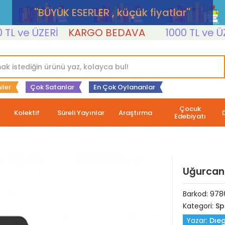
''BÜYÜK ESERLER , küçük fiyatlar''
 ve ÜZERİ
KARGO BEDAVA
1000 TL ve ÜZERİ
iler
Çok Satanlar
En Çok Oylananlar
Çocuk
Kolektif
Süreli Yayınlar
Araştırma
Edebiyatı
Uğurcan
Barkod:
978
Kategori:
Sp
Yazar:
Dıe