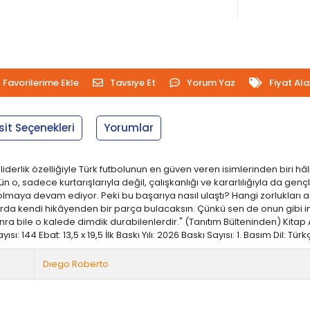
Favorilerime Ekle
Tavsiye Et
Yorum Yaz
Fiyat Al
sit Seçenekleri
Yorumlar
liderlik özelliğiyle Türk futbolunun en güven veren isimlerinden biri h
 o, sadece kurtarışlarıyla değil, çalışkanlığı ve kararlılığıyla da genç
ya devam ediyor. Peki bu başarıya nasıl ulaştı? Hangi zorlukları aştı?
da kendi hikâyenden bir parça bulacaksın. Çünkü sen de onun gibi ina
sonra bile o kalede dimdik durabilenlerdir." (Tanıtım Bülteninden) Kit
ı: 144 Ebat: 13,5 x 19,5 İlk Baskı Yılı: 2026 Baskı Sayısı: 1. Basım Dil: 
Dıego Roberto