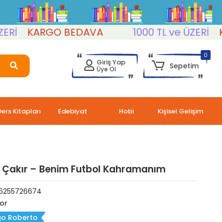
KARGO BEDAVA
1000 TL ve ÜZERİ
KAR
0
Giriş Yap
Sepetim
Üye Ol
Ders Kitapları
Edebiyat
Hobi
Kişisel Gelişim
 Çakır – Benim Futbol Kahramanım
6255726674
or
go Roberto