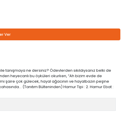
er Ver
 ile tanışmaya ne dersiniz? Ödevlerden sıkıldıysanız belki de
rinden heyecanlı bu öyküleri okurken, “Ah bizim evde de
acemi şaire çok gülecek, hayal ağacının ve hayalbazın peşine
ahasında… (Tanıtım Bülteninden) Hamur Tipi : 2. Hamur Ebat :