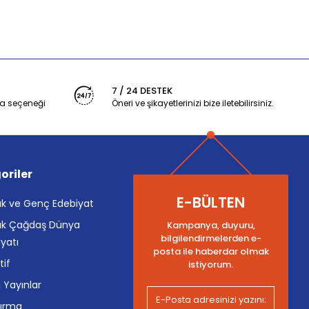
7 / 24 DESTEK
a seçeneği
Öneri ve şikayetlerinizi bize iletebilirsiniz.
oriler
E-BÜLTEN
k ve Genç Edebiyat
k Çağdaş Dünya
Kampanya, duyuru,
bilgilendirmelerden e-
yatı
posta ile haberdar olmak
tif
istiyorum.
i Yayınlar
tırma