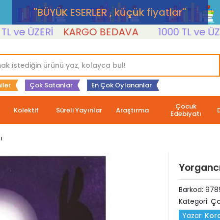
''BÜYÜK ESERLER , küçük fiyatlar''
e ÜZERİ
KARGO BEDAVA
1000 TL ve ÜZERİ
iler
Çok Satanlar
En Çok Oylananlar
Çocuk
Kolektif
Süreli Yayınlar
Araştırma
Edebiyatı
ı
Yorgancı
Barkod:
978
Kategori:
Ço
Yazar:
Kor