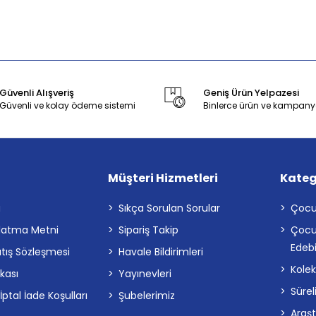
Güvenli Alışveriş
Geniş Ürün Yelpazesi
Güvenli ve kolay ödeme sistemi
Binlerce ürün ve kampany
Müşteri Hizmetleri
Kateg
a
Sıkça Sorulan Sorular
Çocu
latma Metni
Sipariş Takip
Çocu
Edebi
atış Sözleşmesi
Havale Bildirimleri
Kolek
ikası
Yayınevleri
Sürel
tal İade Koşulları
Şubelerimiz
Araş