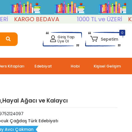
KARGO BEDAVA
1000 TL ve ÜZERİ
KARG
0
Giriş Yap
Sepetim
Üye Ol
Ders Kitapları
Edebiyat
Hobi
Kişisel Gelişim
,Hayal Ağacı ve Kalaycı
9752124097
cuk Çağdaş Türk Edebiyatı
ay Avcı Çakman