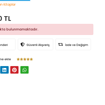
ın Kitaplar
0 TL
okta bulunmamaktadır.
önderi
Güvenli Alışveriş
İade ve Değişim
me ekle