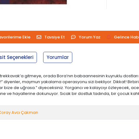
avorilerime Ekle
Tavsiye Et
Yorum Yaz
Gelince Hab
sit Seçenekleri
Yorumlar
 Titrekkavak’a gitmeye, orada Bora’nın babaannesinin kuyruklu dostları
ya!” diyenler, maymun yakalama operasyonu sizi bekliyor. Dikkat! Birbi
anlar bize de uğrasa.” diyeceksiniz. Yorgancı ve kalaycıyı özleyecek, 
 ve hayallerine dokunuyor. Sıcak bir dostluk tadında, bir çocuk kahk
Koray Avcı Çakman