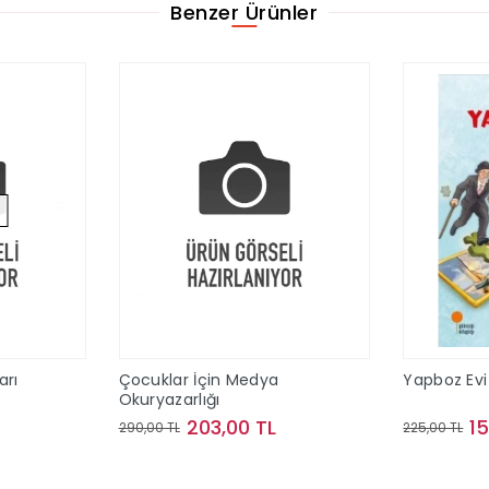
Benzer Ürünler
arı
Çocuklar İçin Medya
Yapboz Evi 
Okuryazarlığı
203,00 TL
1
290,00 TL
225,00 TL
ok
Sepete Ekle