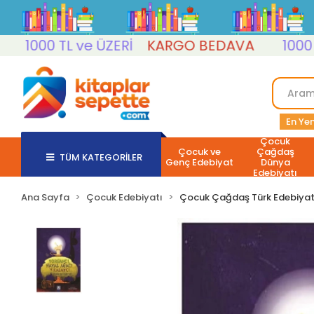
000 TL ve ÜZERİ
KARGO BEDAVA
1000 TL v
En Yen
Çocuk
Çocuk ve
Çağdaş
TÜM KATEGORİLER
Genç Edebiyat
Dünya
Edebiyatı
Ana Sayfa
Çocuk Edebiyatı
Çocuk Çağdaş Türk Edebiyat