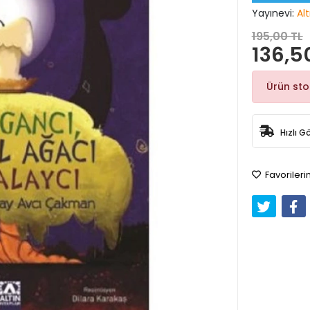
Yayınevi:
Alt
195,00 TL
136,5
Ürün st
Hızlı G
Favorileri