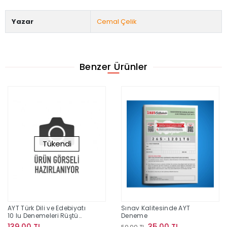
Yazar
Cemal Çelik
Benzer Ürünler
Tükendi
AYT Türk Dili ve Edebiyatı
Sınav Kalitesinde AYT
10 lu Denemeleri Rüştü
Deneme
Hoca
139,00 TL
35,00 TL
50,00 TL