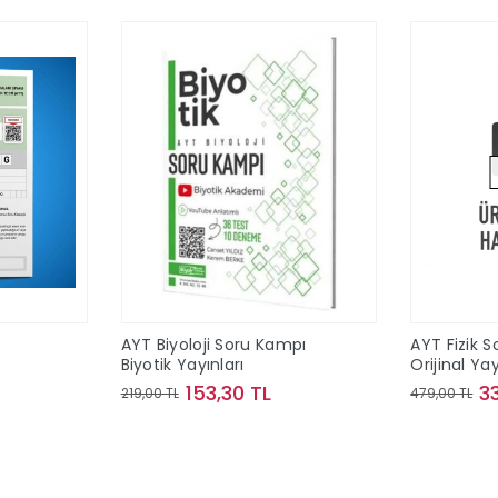
T
AYT Biyoloji Soru Kampı
AYT Fizik S
Biyotik Yayınları
Orijinal Yay
153,30 TL
3
219,00 TL
479,00 TL
le
Sepete Ekle