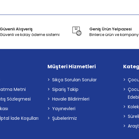
Güvenli Alışveriş
Geniş Ürün Yelpazesi
Güvenli ve kolay ödeme sistemi
Binlerce ürün ve kampany
Müşteri Hizmetleri
Kateg
a
Sıkça Sorulan Sorular
Çocu
latma Metni
Sipariş Takip
Çocu
Edebi
atış Sözleşmesi
Havale Bildirimleri
Kolek
ikası
Yayınevleri
Sürel
tal İade Koşulları
Şubelerimiz
Araş