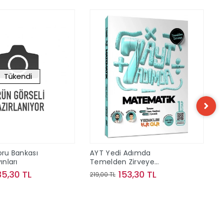
Tükendi
oru Bankası
AYT Yedi Adımda
ınları
Temelden Zirveye
Matematik Video Konu
35,30 TL
153,30 TL
219,00 TL
Anlatımlı ve Video Çözümlü
Soru Bankası 1. Kitap
Stokta Yok
Sepete Ekle
Yediiklim Yayınları