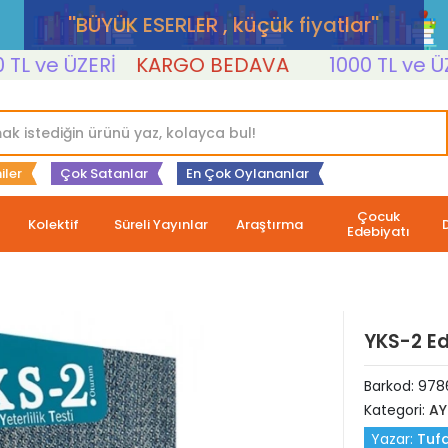
''BÜYÜK ESERLER , küçük fiyatlar''
 ve ÜZERİ
KARGO BEDAVA
1000 TL ve ÜZER
iler
Çok Satanlar
En Çok Oylananlar
Çocuk
Kolektif
Süreli Yayınlar
Araştırma
Edebiyatı
YKS-2 Ed
Barkod:
978
Kategori:
AY
Yazar:
Tufa