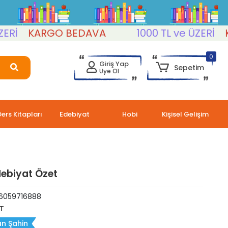
İ
KARGO BEDAVA
1000 TL ve ÜZERİ
KAR
0
Giriş Yap
Sepetim
Üye Ol
Ders Kitapları
Edebiyat
Hobi
Kişisel Gelişim
ebiyat Özet
6059716888
T
n Şahin