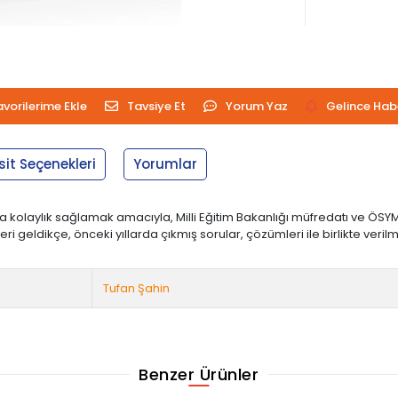
avorilerime Ekle
Tavsiye Et
Yorum Yaz
Gelince Hab
sit Seçenekleri
Yorumlar
kolaylık sağlamak amacıyla, Milli Eğitim Bakanlığı müfredatı ve ÖSYM sı
. Yeri geldikçe, önceki yıllarda çıkmış sorular, çözümleri ile birlikte ver
Tufan Şahin
Benzer Ürünler