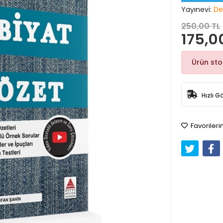
Yayınevi:
De
250,00 TL
175,0
Ürün st
Hızlı G
Favorileri