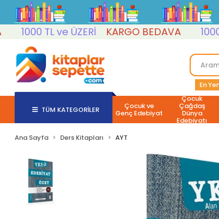
1000 TL ve ÜZERİ
KARGO BEDAVA
1000 TL
En Yen
Çocuk
Çocuk ve
Çağdaş
TÜM KATEGORİLER
Genç Edebiyat
Dünya
Edebiyatı
Ana Sayfa
Ders Kitapları
AYT