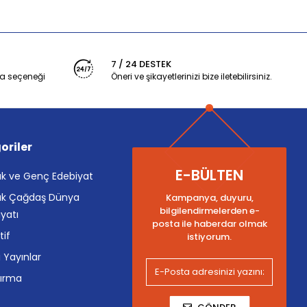
7 / 24 DESTEK
a seçeneği
Öneri ve şikayetlerinizi bize iletebilirsiniz.
oriler
E-BÜLTEN
k ve Genç Edebiyat
k Çağdaş Dünya
Kampanya, duyuru,
bilgilendirmelerden e-
yatı
posta ile haberdar olmak
tif
istiyorum.
i Yayınlar
tırma