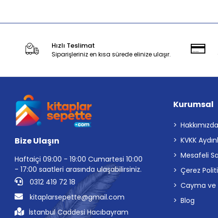
Hızlı Teslimat
Siparişleriniz en kısa sürede elinize ulaşır.
Kurumsal
Hakkımızd
Bize Ulaşın
KVKK Aydın
Mesafeli S
Haftaiçi 09:00 - 19:00 Cumartesi 10:00
- 17:00 saatleri arasında ulaşabilirsiniz.
Çerez Polit
0312 419 72 18
Cayma ve İp
kitaplarsepette@gmail.com
Blog
İstanbul Caddesi Hacıbayram