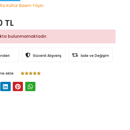
lta Kültür Basım Yayın
0 TL
okta bulunmamaktadır.
önderi
Güvenli Alışveriş
İade ve Değişim
me ekle