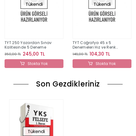
Tükendi
Tükendi
TYT 250 Yazardan Sınav
TYT Coğrafya 45 x 5
Kalitesinde 5 Deneme
Denemeleri Hız ve Renk
Yayınları
245,00 TL
104,30 TL
350,00 TL
149,00 TL
Stokta Yok
Stokta Yok
Son Gezdikleriniz
Tükendi