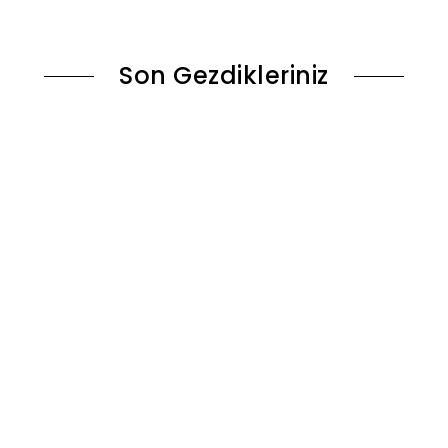
le
Sepete Ekle
Son Gezdikleriniz