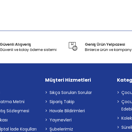
Güvenli Alışveriş
Geniş Ürün Yelpazesi
Güvenli ve kolay ödeme sistemi
Binlerce ürün ve kampany
Müşteri Hizmetleri
Kateg
a
Sıkça Sorulan Sorular
Çocu
latma Metni
Sipariş Takip
Çocu
Edebi
atış Sözleşmesi
Havale Bildirimleri
Kolek
ikası
Yayınevleri
Sürel
tal İade Koşulları
Şubelerimiz