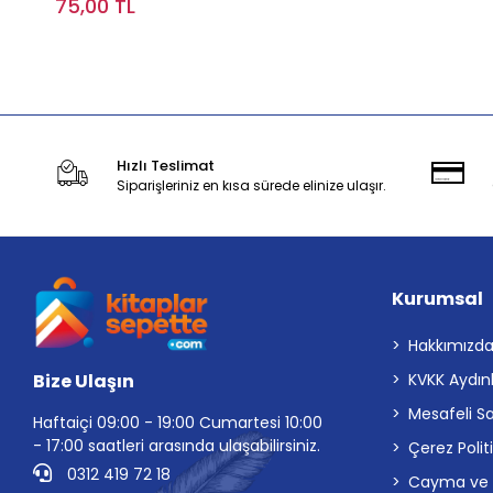
75,00 TL
Sepete Ekle
Hızlı Teslimat
Siparişleriniz en kısa sürede elinize ulaşır.
Kurumsal
Hakkımızd
Bize Ulaşın
KVKK Aydın
Mesafeli S
Haftaiçi 09:00 - 19:00 Cumartesi 10:00
- 17:00 saatleri arasında ulaşabilirsiniz.
Çerez Polit
0312 419 72 18
Cayma ve İp