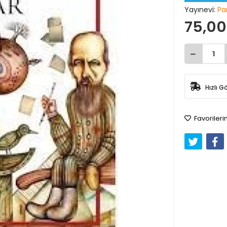
Yayınevi:
Pa
75,00
Hızlı G
Favorileri