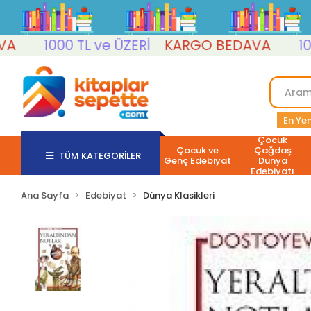
1000 TL ve ÜZERİ
KARGO BEDAVA
1000 T
En Yen
Çocuk
Çocuk ve
Çağdaş
TÜM KATEGORİLER
Genç Edebiyat
Dünya
Edebiyatı
Ana Sayfa
Edebiyat
Dünya Klasikleri