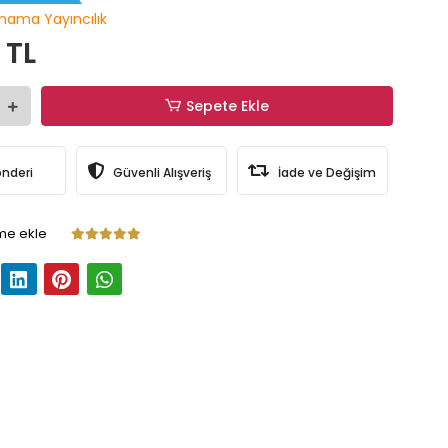
nama Yayıncılık
 TL
Sepete Ekle
önderi
Güvenli Alışveriş
İade ve Değişim
me ekle