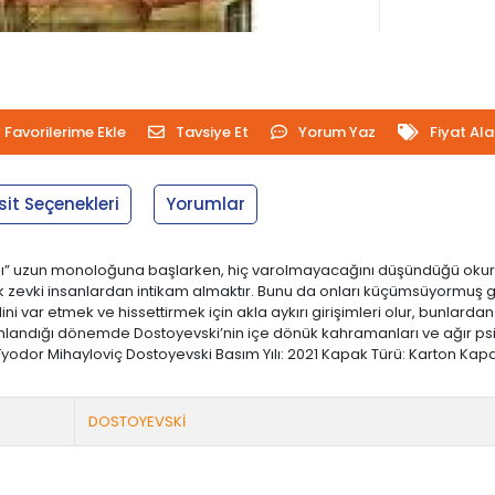
Favorilerime Ekle
Tavsiye Et
Yorum Yaz
Fiyat Al
sit Seçenekleri
Yorumlar
damı” uzun monoloğuna başlarken, hiç varolmayacağını düşündüğü okur
 büyük zevki insanlardan intikam almaktır. Bunu da onları küçümsüyormuş
ini var etmek ve hissettirmek için akla aykırı girişimleri olur, bunlarda
ımlandığı dönemde Dostoyevski’nin içe dönük kahramanları ve ağır psiko
odor Mihayloviç Dostoyevski Basım Yılı: 2021 Kapak Türü: Karton Kapak 
DOSTOYEVSKİ