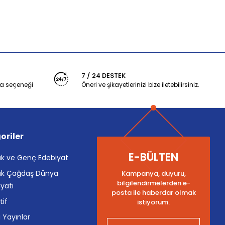
7 / 24 DESTEK
a seçeneği
Öneri ve şikayetlerinizi bize iletebilirsiniz.
oriler
E-BÜLTEN
k ve Genç Edebiyat
k Çağdaş Dünya
Kampanya, duyuru,
bilgilendirmelerden e-
yatı
posta ile haberdar olmak
tif
istiyorum.
i Yayınlar