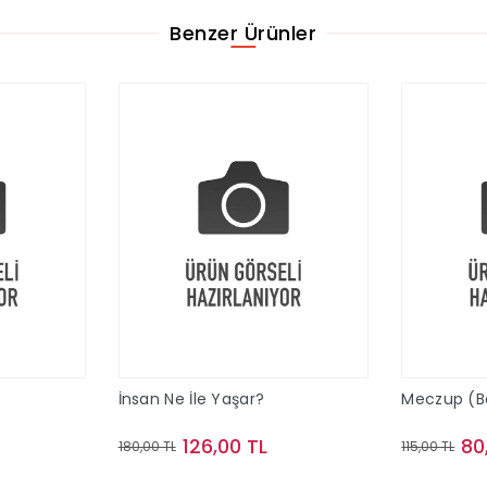
Benzer Ürünler
İnsan Ne İle Yaşar?
Meczup (Bez
126,00 TL
80
180,00 TL
115,00 TL