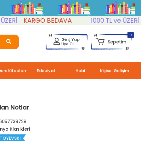
Rİ
KARGO BEDAVA
1000 TL ve ÜZERİ
KA
0
Giriş Yap
Sepetim
Üye Ol
Ders Kitapları
Edebiyat
Hobi
Kişisel Gelişim
dan Notlar
6057739728
nya Klasikleri
TOYEVSKİ