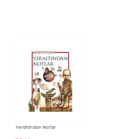
Sepete Ekle
Sepete Ek
Yeraltından Notlar