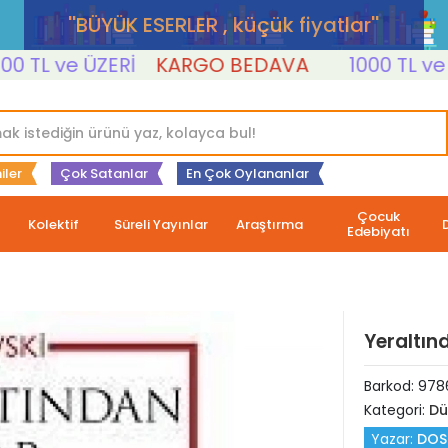
''BÜYÜK ESERLER , küçük fiyatlar''
L ve ÜZERİ
KARGO BEDAVA
1000 TL ve ÜZE
iler
Çok Satanlar
En Çok Oylananlar
Çocuk
Kolektif
Süreli Yayınlar
Araştırma
Edebiyatı
Yeraltın
Barkod:
978
Kategori:
Dü
Yazar:
DOS