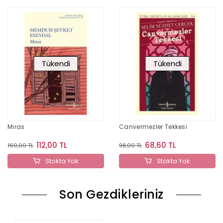
Tükendi
Tükendi
Miras
Canvermezler Tekkesi
112,00 TL
68,60 TL
160,00 TL
98,00 TL
Stokta Yok
Stokta Yok
Son Gezdikleriniz