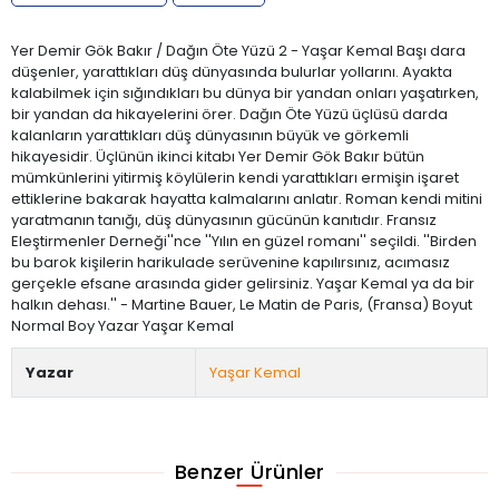
Yer Demir Gök Bakır / Dağın Öte Yüzü 2 - Yaşar Kemal Başı dara
düşenler, yarattıkları düş dünyasında bulurlar yollarını. Ayakta
kalabilmek için sığındıkları bu dünya bir yandan onları yaşatırken,
bir yandan da hikayelerini örer. Dağın Öte Yüzü üçlüsü darda
kalanların yarattıkları düş dünyasının büyük ve görkemli
hikayesidir. Üçlünün ikinci kitabı Yer Demir Gök Bakır bütün
mümkünlerini yitirmiş köylülerin kendi yarattıkları ermişin işaret
ettiklerine bakarak hayatta kalmalarını anlatır. Roman kendi mitini
yaratmanın tanığı, düş dünyasının gücünün kanıtıdır. Fransız
Eleştirmenler Derneği''nce ''Yılın en güzel romanı'' seçildi. ''Birden
bu barok kişilerin harikulade serüvenine kapılırsınız, acımasız
gerçekle efsane arasında gider gelirsiniz. Yaşar Kemal ya da bir
halkın dehası.'' - Martine Bauer, Le Matin de Paris, (Fransa) Boyut
Normal Boy Yazar Yaşar Kemal
Yazar
Yaşar Kemal
Benzer Ürünler