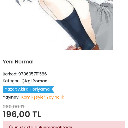
Yeni Normal
Barkod:
9786057111586
Kategori:
Çizgi Roman
Yazar:
Akira Toriyama
Yayınevi:
Komikşeyler Yayıncılık
280,00 TL
196,00 TL
Ürün stokta bulunmamaktadır.