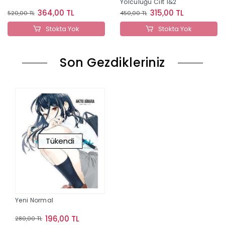
Yolculuğu Cilt 1&2
364,00 TL
315,00 TL
520,00 TL
450,00 TL
Stokta Yok
Stokta Yok
Son Gezdikleriniz
Tükendi
Yeni Normal
196,00 TL
280,00 TL