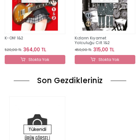
K-ON! 1&2
Kızların Kıyamet
Yolculuğu Cilt 1&2
364,00 TL
315,00 TL
520,00 TL
450,00 TL
Stokta Yok
Stokta Yok
Son Gezdikleriniz
Tükendi