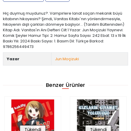
Hiç duymuş muydunuz?. Vampirlere lanat saçan mekanik büyü
kitabının hikayesini? Şimdi, Vanitas Kitabı`nın yönlendirmesiyle,
hikayenin dışli çarkları dönmeye başlıyor… (Tanıtım Bülteninden)
Kitap Adı: Vanitas'ın Anı Defteri Cilt 1 Yazar: Jun Moçizuki Yayınevi:
Komik Şeyler Hamur Tipi: 2. Hamur Sayfa Sayısı: 242 Ebat: 13 x 19 İlk
Baskı Yılı: 2024 Baskı Sayısı: 1. Basım Dil: Türkçe Barkod:
9786256449473
Yazar
Jun Moçizuki
Benzer Ürünler
Tükendi
Tükendi