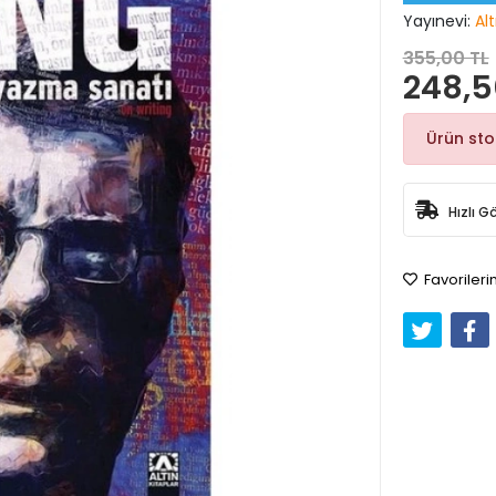
Yayınevi:
Alt
355,00 TL
248,5
Ürün st
Hızlı G
Favorileri