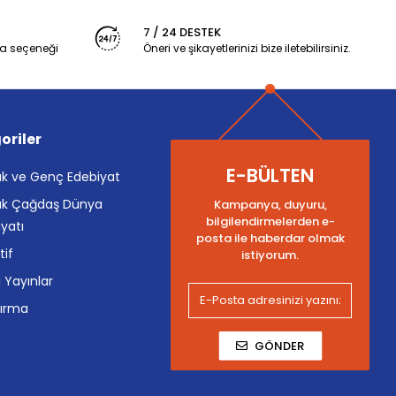
7 / 24 DESTEK
a seçeneği
Öneri ve şikayetlerinizi bize iletebilirsiniz.
oriler
E-BÜLTEN
k ve Genç Edebiyat
k Çağdaş Dünya
Kampanya, duyuru,
bilgilendirmelerden e-
yatı
posta ile haberdar olmak
tif
istiyorum.
i Yayınlar
tırma
GÖNDER