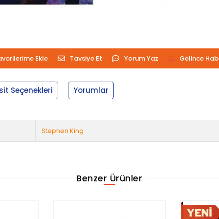
avorilerime Ekle
Tavsiye Et
Yorum Yaz
Gelince Hab
sit Seçenekleri
Yorumlar
Stephen King
Benzer Ürünler