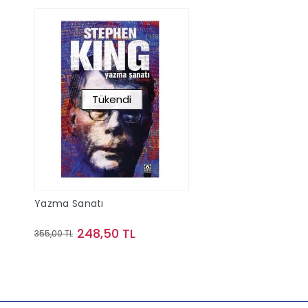
Tükendi
Yazma Sanatı
248,50 TL
355,00 TL
Stokta Yok