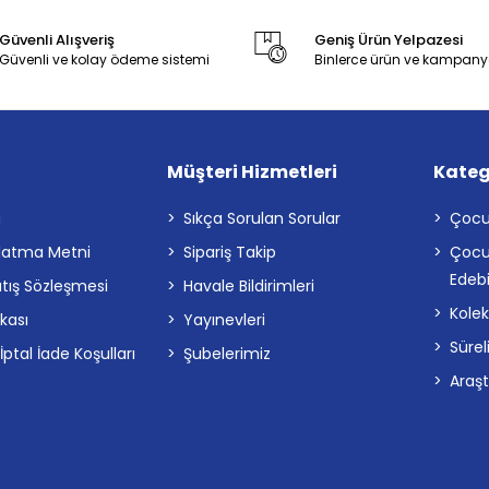
Güvenli Alışveriş
Geniş Ürün Yelpazesi
Güvenli ve kolay ödeme sistemi
Binlerce ürün ve kampany
Müşteri Hizmetleri
Kateg
a
Sıkça Sorulan Sorular
Çocu
latma Metni
Sipariş Takip
Çocu
Edebi
atış Sözleşmesi
Havale Bildirimleri
Kolek
ikası
Yayınevleri
Sürel
tal İade Koşulları
Şubelerimiz
Araş