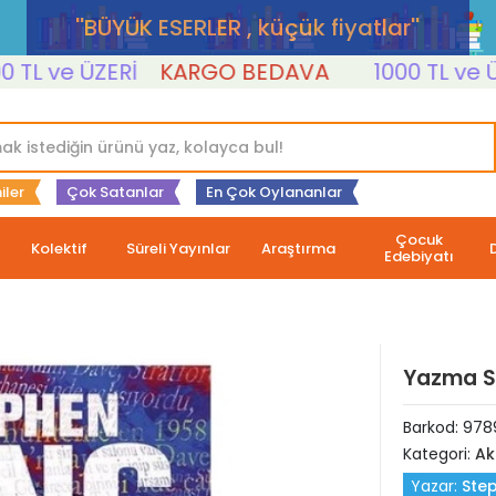
''BÜYÜK ESERLER , küçük fiyatlar''
 ve ÜZERİ
KARGO BEDAVA
1000 TL ve ÜZER
iler
Çok Satanlar
En Çok Oylananlar
Çocuk
Kolektif
Süreli Yayınlar
Araştırma
Edebiyatı
Yazma S
Barkod:
978
Kategori:
Ak
Yazar:
Ste