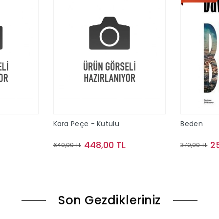
Kara Peçe - Kutulu
Beden
448,00 TL
2
640,00 TL
370,00 TL
le
Sepete Ekle
Son Gezdikleriniz