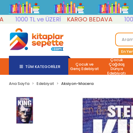
1000 TL ve ÜZERİ
KARGO BEDAVA
1000 TL
En Yen
Çocuk
Çocuk ve
Çağdaş
TÜM KATEGORİLER
Genç Edebiyat
Dünya
Edebiyatı
Ana Sayfa
Edebiyat
Aksiyon-Macera