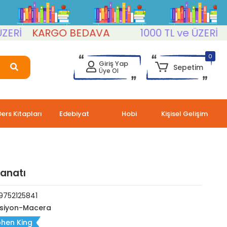
İ
KARGO BEDAVA
1000 TL ve ÜZERİ
KAR
0
Giriş Yap
Sepetim
Üye Ol
Ders Kitapları
Edebiyat
Hobi
Kişisel Gelişim
anatı
9752125841
siyon-Macera
phen King