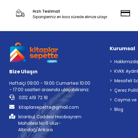
Hızlı Teslimat
Siparişleriniz en kısa sürede elinize ulaşır.
Kurumsal
Hakkımızd
Bize Ulaşın
KVKK Aydın
Mesafeli S
Haftaiçi 09:00 - 19:00 Cumartesi 10:00
- 17:00 saatleri arasında ulaşabilirsiniz.
Çerez Polit
0312 419 72 18
Cayma ve İp
kitaplarsepette@gmail.com
Blog
İstanbul Caddesi Hacıbayram
Mahallesi No:6 Ulus-
Altındağ/Ankara