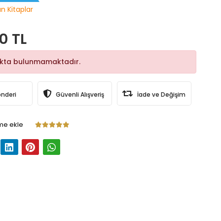
ın Kitaplar
0 TL
okta bulunmamaktadır.
önderi
Güvenli Alışveriş
İade ve Değişim
me ekle