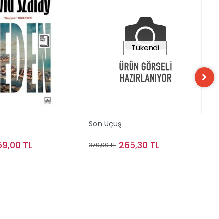
Tükendi
Son Uçuş
59,00 TL
265,30 TL
379,00 TL
Sepete Ekle
Stokta Yok