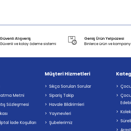
Güvenli Alışveriş
Geniş Ürün Yelpazesi
Güvenli ve kolay ödeme sistemi
Binlerce ürün ve kampany
Müşteri Hizmetleri
Kateg
a
Sıkça Sorulan Sorular
Çocu
latma Metni
Sipariş Takip
Çocu
Edebi
atış Sözleşmesi
Havale Bildirimleri
Kolek
ikası
Yayınevleri
Sürel
tal İade Koşulları
Şubelerimiz
Araş