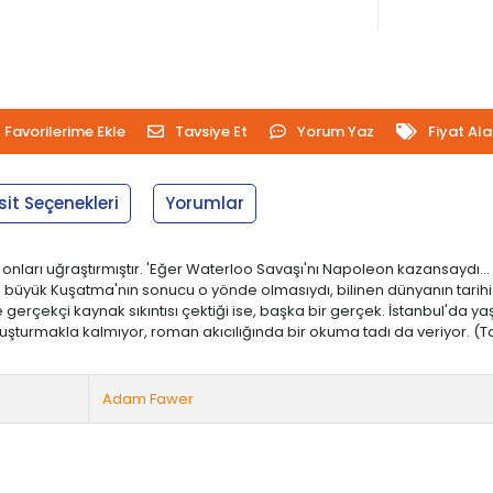
Favorilerime Ekle
Tavsiye Et
Yorum Yaz
Fiyat Al
sit Seçenekleri
Yorumlar
ş, onları uğraştırmıştır. 'Eğer Waterloo Savaşı'nı Napoleon kazansaydı…
üyük Kuşatma'nın sonucu o yönde olmasıydı, bilinen dünyanın tarihi bü
e gerçekçi kaynak sıkıntısı çektiği ise, başka bir gerçek. İstanbul'da yaş
oluşturmakla kalmıyor, roman akıcılığında bir okuma tadı da veriyor. (Ta
Adam Fawer