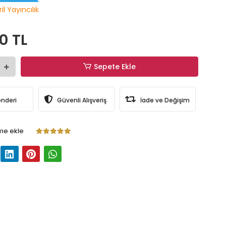
il Yayıncılık
0 TL
Sepete Ekle
önderi
Güvenli Alışveriş
İade ve Değişim
me ekle