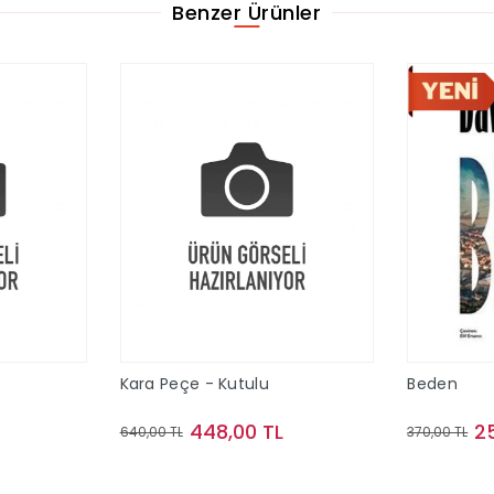
Benzer Ürünler
Kara Peçe - Kutulu
Beden
448,00 TL
2
640,00 TL
370,00 TL
le
Sepete Ekle