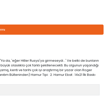
armı
 'Ya da, 'eğer Hitler Rusya'ya girmeseydi…' Ve belki de bunların
yük olasılıkla çok farklı şekillenecekti. Bu olgunun yaşandığı
amış, kenti ve tarihi çok iyi araştırmış bir yazar olan Roger
nıtım Bülteninden) Hamur Tipi : 2. Hamur Ebat : 14x21 İlk Baskı