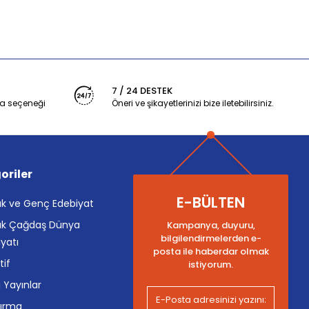
7 / 24 DESTEK
a seçeneği
Öneri ve şikayetlerinizi bize iletebilirsiniz.
oriler
E-BÜLTEN
k ve Genç Edebiyat
k Çağdaş Dünya
Kampanya, duyuru,
bilgilendirmelerden e-
yatı
posta ile haberdar olmak
tif
istiyorum.
i Yayınlar
tırma