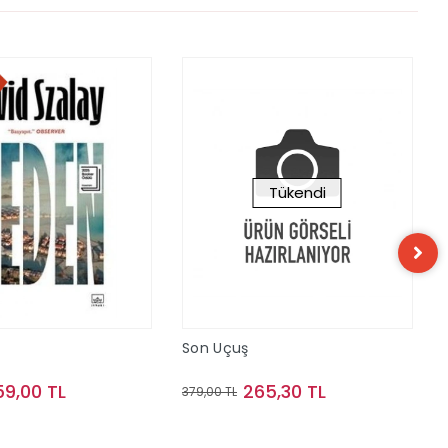
Tükendi
Son Uçuş
59,00 TL
265,30 TL
379,00 TL
Sepete Ekle
Stokta Yok