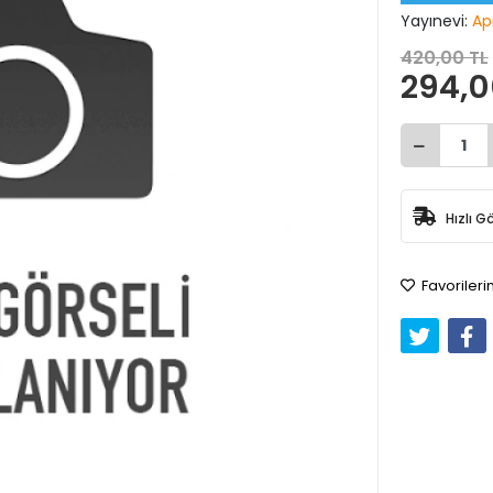
Yayınevi:
Apr
420,00 TL
294,0
Hızlı G
Favorileri