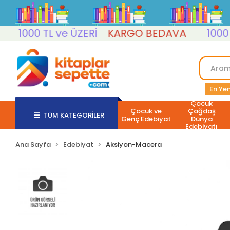
1000 TL ve ÜZERİ
KARGO BEDAVA
1000 TL 
En Yen
Çocuk
Çocuk ve
Çağdaş
TÜM KATEGORİLER
Genç Edebiyat
Dünya
Edebiyatı
Ana Sayfa
Edebiyat
Aksiyon-Macera