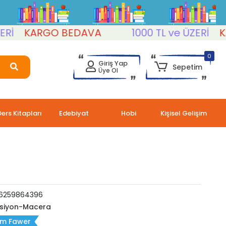
KARGO BEDAVA
1000 TL ve ÜZERİ
KARG
0
Giriş Yap
Sepetim
Üye Ol
Ders Kitapları
Edebiyat
Hobi
Kişisel Gelişim
6259864396
siyon-Macera
m Fawer