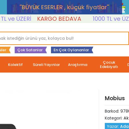
''BÜYÜK ESERLER , küçük fiyatlar''
ve ÜZERİ
KARGO BEDAVA
1000 TL ve ÜZERİ
iler
Çok Satanlar
En Çok Oylananlar
Çocuk
Kolektif
Süreli Yayınlar
Araştırma
Edebiyatı
Mobius
Barkod:
978
Kategori:
Ak
Yazar:
Ada