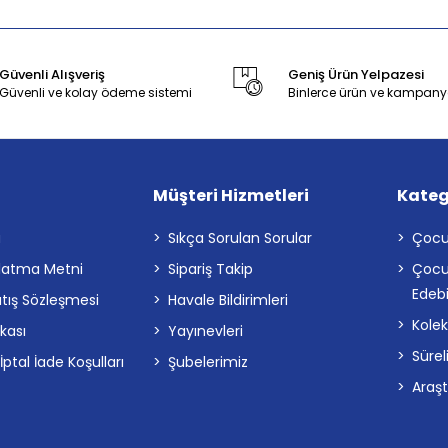
Güvenli Alışveriş
Geniş Ürün Yelpazesi
Güvenli ve kolay ödeme sistemi
Binlerce ürün ve kampany
Müşteri Hizmetleri
Kateg
a
Sıkça Sorulan Sorular
Çocu
latma Metni
Sipariş Takip
Çocu
Edebi
atış Sözleşmesi
Havale Bildirimleri
Kolek
ikası
Yayınevleri
Sürel
tal İade Koşulları
Şubelerimiz
Araş