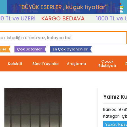
''BÜYÜK ESERLER , küçük fiyatlar''
 ve ÜZERİ
KARGO BEDAVA
1000 TL ve ÜZER
iler
Çok Satanlar
En Çok Oylananlar
Çocuk
Kolektif
Süreli Yayınlar
Araştırma
Edebiyatı
Yalnız Ku
Barkod:
978
Kategori:
Çi
Yazar:
Kaz