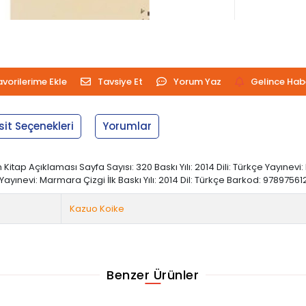
avorilerime Ekle
Tavsiye Et
Yorum Yaz
Gelince Hab
sit Seçenekleri
Yorumlar
itap Açıklaması Sayfa Sayısı: 320 Baskı Yılı: 2014 Dili: Türkçe Yayınevi:
ınevi: Marmara Çizgi İlk Baskı Yılı: 2014 Dil: Türkçe Barkod: 9789756
Kazuo Koike
Benzer Ürünler