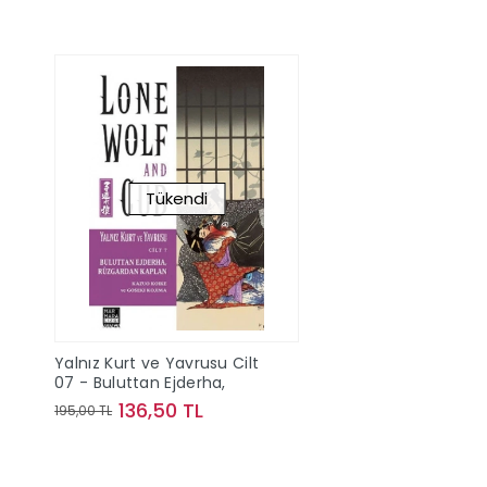
Tükendi
Yalnız Kurt ve Yavrusu Cilt
07 - Buluttan Ejderha,
136,50 TL
195,00 TL
Stokta Yok