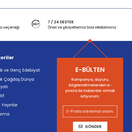
7 / 24 DESTEK
a seçeneği
Öneri ve şikayetlerinizi bize iletebilirsiniz.
oriler
E-BÜLTEN
k ve Genç Edebiyat
k Çağdaş Dünya
Kampanya, duyuru,
bilgilendirmelerden e-
yatı
posta ile haberdar olmak
tif
istiyorum.
i Yayınlar
tırma
GÖNDER