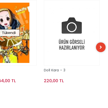
Tükendi
Doll Kara – 3
64,00 TL
220,00 TL
Stokta Yok
Sepete Ekle