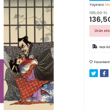
Yayınevi:
Ma
195,00 TL
136,5
Ürün st
Hızlı G
Favorileri