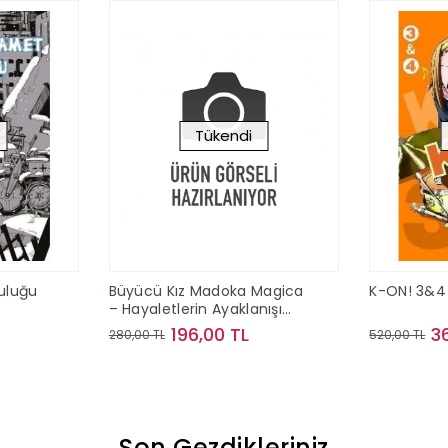
Tükendi
culuğu
Büyücü Kız Madoka Magica
K-ON! 3&4
– Hayaletlerin Ayaklanışı
Cilt 1
196,00 TL
3
280,00 TL
520,00 TL
ok
Stokta Yok
Son Gezdikleriniz