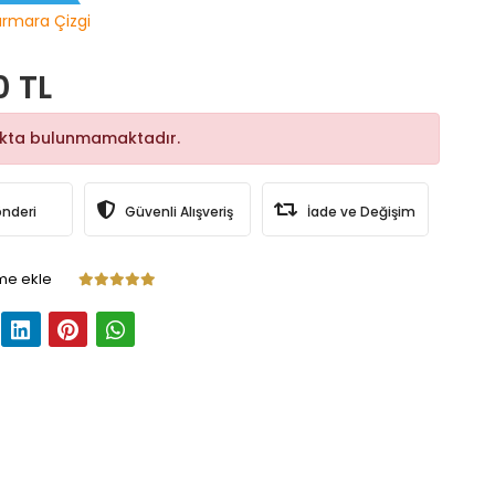
rmara Çizgi
0 TL
okta bulunmamaktadır.
önderi
Güvenli Alışveriş
İade ve Değişim
me ekle