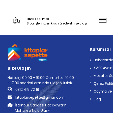
Hızlı Teslimat
Siparişleriniz en kısa sürede elinize ulaşır.
Kurumsal
Hakkımızd
Bize Ulaşın
KVKK Aydın
Mesafeli S
Haftaiçi 09:00 - 19:00 Cumartesi 10:00
- 17:00 saatleri arasında ulaşabilirsiniz.
Çerez Polit
0312 419 72 18
Cayma ve İp
kitaplarsepette@gmail.com
Blog
İstanbul Caddesi Hacıbayram
Mahallesi No:6 Ulus-