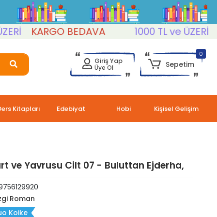
İ
KARGO BEDAVA
1000 TL ve ÜZERİ
KA
0
Giriş Yap
Sepetim
Üye Ol
Ders Kitapları
Edebiyat
Hobi
Kişisel Gelişim
rt ve Yavrusu Cilt 07 - Buluttan Ejderha,
9756129920
zgi Roman
uo Koike