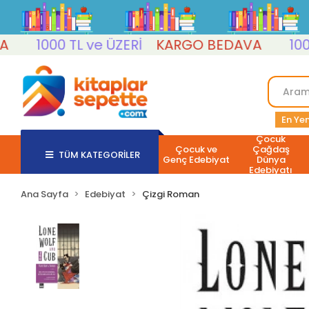
1000 TL ve ÜZERİ
KARGO BEDAVA
1000 TL
En Yen
Çocuk
Çocuk ve
Çağdaş
TÜM KATEGORİLER
Genç Edebiyat
Dünya
Edebiyatı
Ana Sayfa
Edebiyat
Çizgi Roman