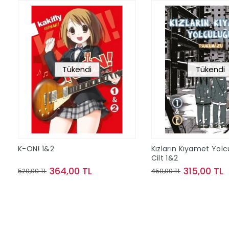
Tükendi
Tükendi
K-ON! 1&2
Kızların Kıyamet Yol
Cilt 1&2
364,00 TL
315,00 TL
520,00 TL
450,00 TL
Stokta Yok
Stokta Y