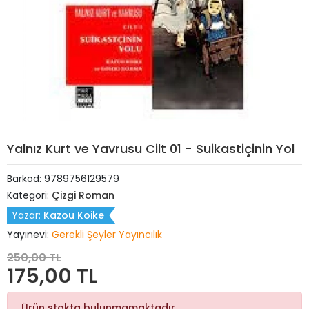
Yalnız Kurt ve Yavrusu Cilt 01 - Suikastiçinin Yol
Barkod:
9789756129579
Kategori:
Çizgi Roman
Yazar:
Kazou Koike
Yayınevi:
Gerekli Şeyler Yayıncılık
250,00 TL
175,00 TL
Ürün stokta bulunmamaktadır.