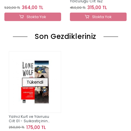
Yolculuğu Cilt 1&2
364,00 TL
315,00 TL
520,00 TL
450,00 TL
Stokta Yok
Stokta Yok
Son Gezdikleriniz
Tükendi
Yalnız Kurt ve Yavrusu
Cilt 01 - Suikastiçinin
Yol
175,00 TL
250,00 TL