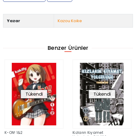
Yazar
Kazou Koike
Benzer Ürünler
Tükendi
Tükendi
K-ON! 1&2
Kızların Kıyamet