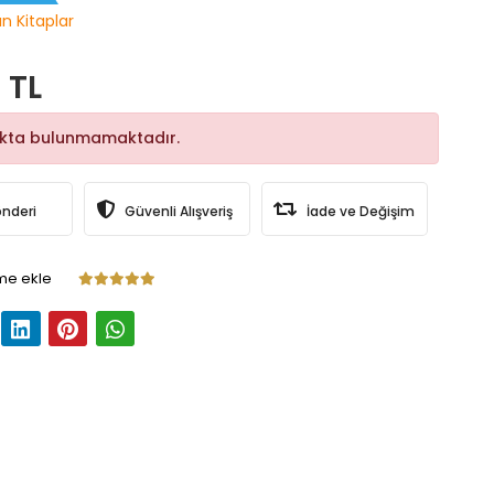
ın Kitaplar
 TL
okta bulunmamaktadır.
önderi
Güvenli Alışveriş
İade ve Değişim
me ekle