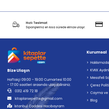
Hızlı Teslimat
Siparişleriniz en kısa sürede elinize ulaşır.
Kurumsal
Hakkımızd
Bize Ulaşın
KVKK Aydın
Mesafeli S
Haftaiçi 09:00 - 19:00 Cumartesi 10:00
- 17:00 saatleri arasında ulaşabilirsiniz.
Çerez Polit
0312 419 72 18
Cayma ve İp
kitaplarsepette@gmail.com
Blog
İstanbul Caddesi Hacıbayram