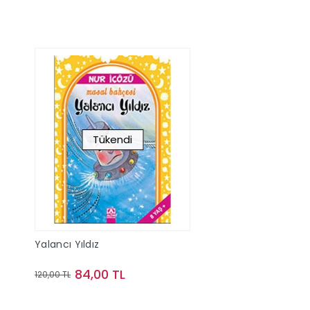
Tükendi
Yalancı Yıldız
84,00 TL
120,00 TL
Stokta Yok