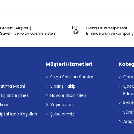
Güvenli Alışveriş
Geniş Ürün Yelpazesi
Güvenli ve kolay ödeme sistemi
Binlerce ürün ve kampany
Müşteri Hizmetleri
Kateg
a
Sıkça Sorulan Sorular
Çocu
latma Metni
Sipariş Takip
Çocu
Edebi
atış Sözleşmesi
Havale Bildirimleri
Kolek
ikası
Yayınevleri
Sürel
tal İade Koşulları
Şubelerimiz
Araş