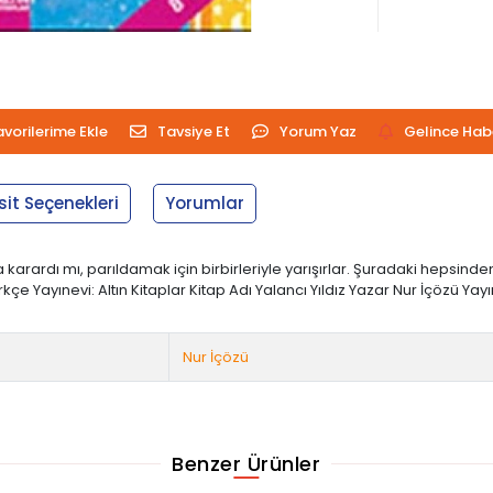
avorilerime Ekle
Tavsiye Et
Yorum Yaz
Gelince Hab
sit Seçenekleri
Yorumlar
Hava karardı mı, parıldamak için birbirleriyle yarışırlar. Şuradaki heps
rkçe Yayınevi: Altın Kitaplar Kitap Adı Yalancı Yıldız Yazar Nur İçözü Yayıne
Nur İçözü
Benzer Ürünler