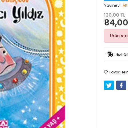
Yayınevi:
Alt
120,00 TL
84,00
Ürün st
Hızlı G
Favorileri