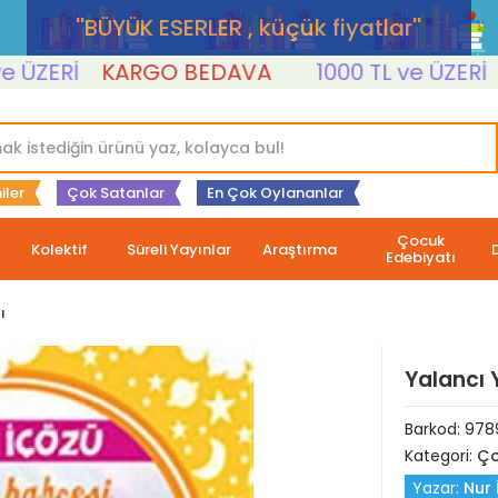
''BÜYÜK ESERLER , küçük fiyatlar''
ERİ
KARGO BEDAVA
1000 TL ve ÜZERİ
KA
iler
Çok Satanlar
En Çok Oylananlar
Çocuk
Kolektif
Süreli Yayınlar
Araştırma
Edebiyatı
ı
Yalancı Y
Barkod:
9789
Kategori:
Ço
Yazar:
Nur 