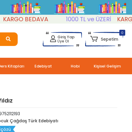
RGO BEDAVA
1000 TL ve ÜZERİ
KARGO B
0
Giriş Yap
Sepetim
Üye Ol
Ders Kitapları
Edebiyat
Hobi
Kişisel Gelişim
ıldız
752112193
cuk Çağdaş Türk Edebiyatı
İçözü