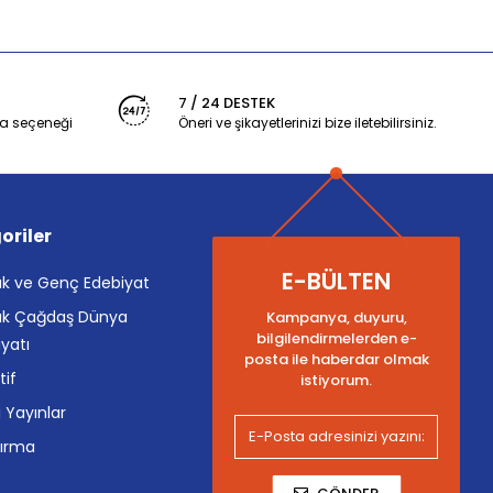
7 / 24 DESTEK
a seçeneği
Öneri ve şikayetlerinizi bize iletebilirsiniz.
oriler
E-BÜLTEN
k ve Genç Edebiyat
k Çağdaş Dünya
Kampanya, duyuru,
bilgilendirmelerden e-
yatı
posta ile haberdar olmak
tif
istiyorum.
i Yayınlar
tırma