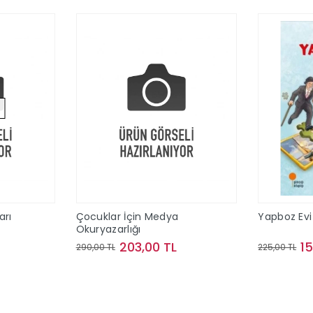
arı
Çocuklar İçin Medya
Yapboz Evi 
Okuryazarlığı
203,00 TL
1
290,00 TL
225,00 TL
ok
Sepete Ekle