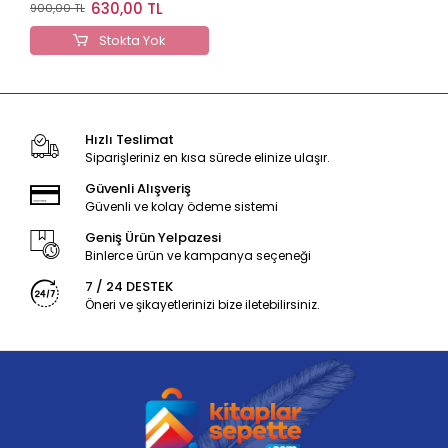
Marauder's Map, Renk:,
630,00 TL
900,00 TL
BEDEN-NUMARA:
Stokta Yok
Hızlı Teslimat
Siparişleriniz en kısa sürede elinize ulaşır.
Güvenli Alışveriş
Güvenli ve kolay ödeme sistemi
Geniş Ürün Yelpazesi
Binlerce ürün ve kampanya seçeneği
7 / 24 DESTEK
Öneri ve şikayetlerinizi bize iletebilirsiniz.