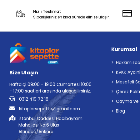
Hızlı Teslimat
Siparişleriniz en kısa sürede elinize ulaşır.
Kurumsal
Hakkımızd
Bize Ulaşın
KVKK Aydın
Mesafeli S
Haftaiçi 09:00 - 19:00 Cumartesi 10:00
- 17:00 saatleri arasında ulaşabilirsiniz.
Çerez Polit
0312 419 72 18
Cayma ve İp
kitaplarsepette@gmail.com
Blog
İstanbul Caddesi Hacıbayram
Mahallesi No:6 Ulus-
Altındağ/Ankara