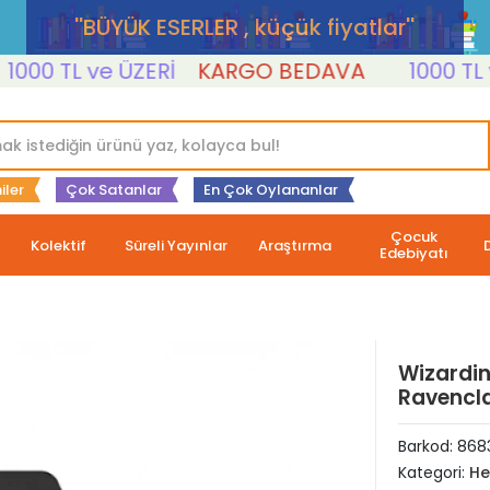
''BÜYÜK ESERLER , küçük fiyatlar''
0 TL ve ÜZERİ
KARGO BEDAVA
1000 TL ve 
iler
Çok Satanlar
En Çok Oylananlar
Çocuk
Kolektif
Süreli Yayınlar
Araştırma
Edebiyatı
Wizarding
Ravencl
Barkod:
868
Kategori:
He