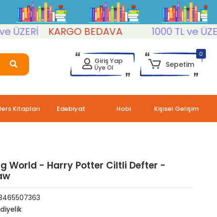
ÜZERİ
KARGO BEDAVA
1000 TL ve ÜZERİ
0
Giriş Yap
Sepetim
Üye Ol
Ders Kitapları
Edebiyat
Hobi
Kişisel Gelişim
 World - Harry Potter Ciltli Defter -
aw
3465507363
diyelik