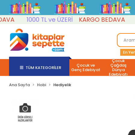
A
1000 TL ve ÜZERİ
KARGO BEDAVA
100
En Yen
Çocuk
Çocuk ve
Çağdaş
TÜM KATEGORİLER
Genç Edebiyat
Dünya
Edebiyatı
Ana Sayfa
Hobi
Hediyelik