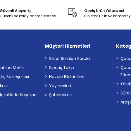
Güvenli Alışveriş
Geniş Ürün Yelpazesi
Güvenli ve kolay ödeme sistemi
Binlerce ürün ve kampany
Müşteri Hizmetleri
Kateg
a
Sıkça Sorulan Sorular
Çocu
latma Metni
Sipariş Takip
Çocu
Edebi
atış Sözleşmesi
Havale Bildirimleri
Kolek
ikası
Yayınevleri
Sürel
tal İade Koşulları
Şubelerimiz
Araş