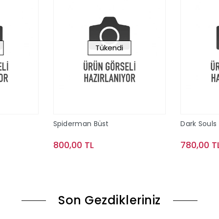
Tükendi
Spiderman Büst
Dark Souls 
800,00 TL
780,00 T
ok
Stokta Yok
Son Gezdikleriniz