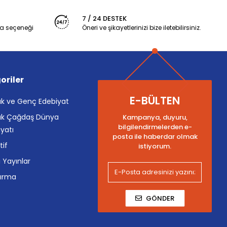
7 / 24 DESTEK
a seçeneği
Öneri ve şikayetlerinizi bize iletebilirsiniz.
oriler
E-BÜLTEN
k ve Genç Edebiyat
k Çağdaş Dünya
Kampanya, duyuru,
bilgilendirmelerden e-
yatı
posta ile haberdar olmak
tif
istiyorum.
i Yayınlar
tırma
GÖNDER