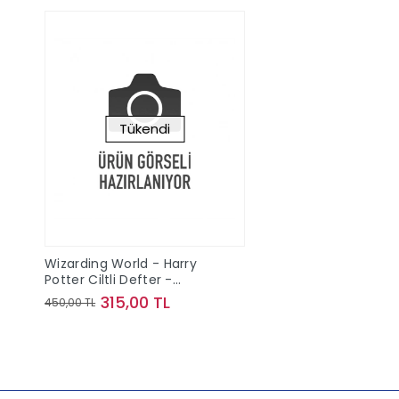
Tükendi
Wizarding World - Harry
Potter Ciltli Defter -
Ravenclaw
315,00 TL
450,00 TL
Stokta Yok