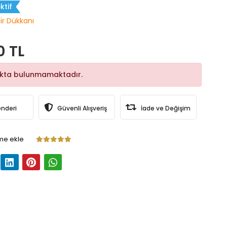
ktif
hir Dükkanı
0 TL
okta bulunmamaktadır.
önderi
Güvenli Alışveriş
İade ve Değişim
me ekle