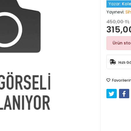
Yazar:
Kole
Yayınevi:
Si
450,00 TL
315,0
Ürün st
Hızlı G
Favorileri