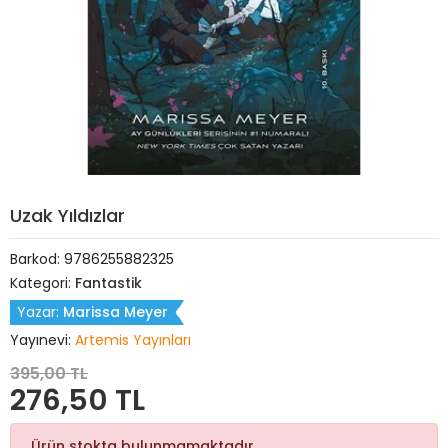
Uzak Yıldızlar
Barkod:
9786255882325
Kategori:
Fantastik
Yazar:
Marissa Meyer
Yayınevi:
Artemis Yayınları
395,00 TL
276,50 TL
Ürün stokta bulunmamaktadır.