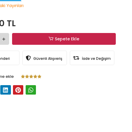
aki Yayınları
0 TL
Sepete Ekle
önderi
Güvenli Alışveriş
İade ve Değişim
me ekle