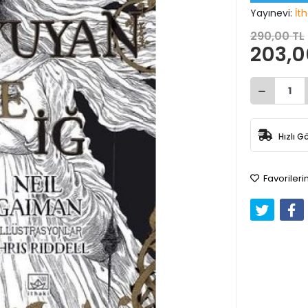
Yayınevi:
İth
290,00 TL
203,0
Hızlı G
Favorileri