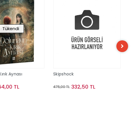
Tükendi
ırık Aynası
Skipshock
64,00 TL
332,50 TL
475,00 TL
Stokta Yok
Sepete Ekle