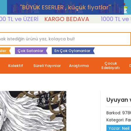
''BÜYÜK ESERLER , küçük fiyatlar''
L ve ÜZERİ
KARGO BEDAVA
1000 TL ve ÜZER
iler
Çok Satanlar
En Çok Oylananlar
Çocuk
Kolektif
Süreli Yayınlar
Araştırma
Edebiyatı
Uyuyan v
Barkod:
978
Kategori:
Fa
Yazar:
Nei