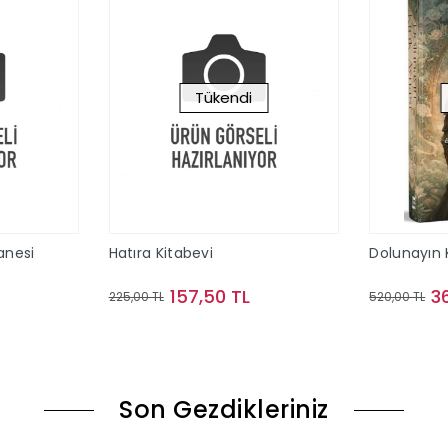
Tükendi
anesi
Hatıra Kitabevi
Dolunayın K
157,50 TL
3
225,00 TL
520,00 TL
le
Stokta Yok
Son Gezdikleriniz