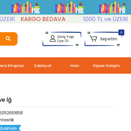
İ
KARGO BEDAVA
1000 TL ve ÜZERİ
KA
0
Giriş Yap
Sepetim
Üye Ol
Ders Kitapları
Edebiyat
Hobi
Kişisel Gelişim
e İğ
6052651858
ntastik
l Gaiman