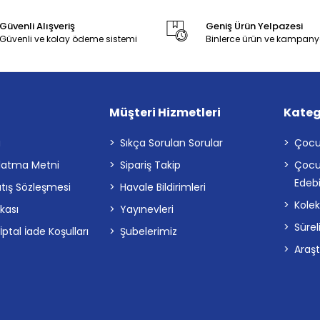
Güvenli Alışveriş
Geniş Ürün Yelpazesi
Güvenli ve kolay ödeme sistemi
Binlerce ürün ve kampany
Müşteri Hizmetleri
Kateg
a
Sıkça Sorulan Sorular
Çocu
latma Metni
Sipariş Takip
Çocu
Edebi
atış Sözleşmesi
Havale Bildirimleri
Kolek
ikası
Yayınevleri
Sürel
tal İade Koşulları
Şubelerimiz
Araş