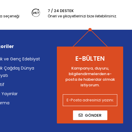
7 / 24 DESTEK
a seçeneği
Öneri ve şikayetlerinizi bize iletebilirsiniz.
oriler
E-BÜLTEN
k ve Genç Edebiyat
k Çağdaş Dünya
Kampanya, duyuru,
bilgilendirmelerden e-
yatı
posta ile haberdar olmak
tif
istiyorum.
i Yayınlar
tırma
GÖNDER