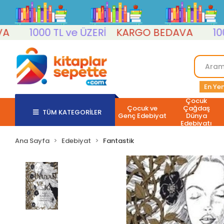
1000 TL ve ÜZERİ
KARGO BEDAVA
1000 T
En Yen
Çocuk
Çocuk ve
Çağdaş
TÜM KATEGORİLER
Genç Edebiyat
Dünya
Edebiyatı
Ana Sayfa
Edebiyat
Fantastik