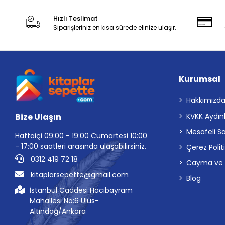
Hızlı Teslimat
Siparişleriniz en kısa sürede elinize ulaşır.
Kurumsal
Hakkımızd
Bize Ulaşın
KVKK Aydın
Mesafeli S
Haftaiçi 09:00 - 19:00 Cumartesi 10:00
- 17:00 saatleri arasında ulaşabilirsiniz.
Çerez Polit
0312 419 72 18
Cayma ve İp
kitaplarsepette@gmail.com
Blog
İstanbul Caddesi Hacıbayram
Mahallesi No:6 Ulus-
Altındağ/Ankara