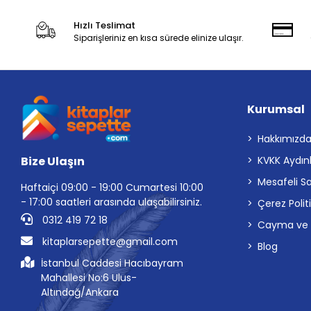
Hızlı Teslimat
Siparişleriniz en kısa sürede elinize ulaşır.
Kurumsal
Hakkımızd
Bize Ulaşın
KVKK Aydın
Mesafeli S
Haftaiçi 09:00 - 19:00 Cumartesi 10:00
- 17:00 saatleri arasında ulaşabilirsiniz.
Çerez Polit
0312 419 72 18
Cayma ve İp
kitaplarsepette@gmail.com
Blog
İstanbul Caddesi Hacıbayram
Mahallesi No:6 Ulus-
Altındağ/Ankara