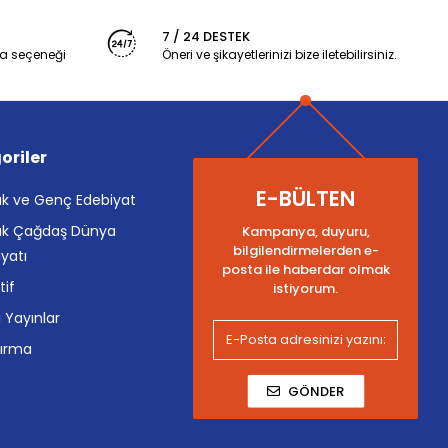
7 / 24 DESTEK
a seçeneği
Öneri ve şikayetlerinizi bize iletebilirsiniz.
oriler
E-BÜLTEN
k ve Genç Edebiyat
k Çağdaş Dünya
Kampanya, duyuru,
bilgilendirmelerden e-
yatı
posta ile haberdar olmak
tif
istiyorum.
i Yayınlar
tırma
GÖNDER