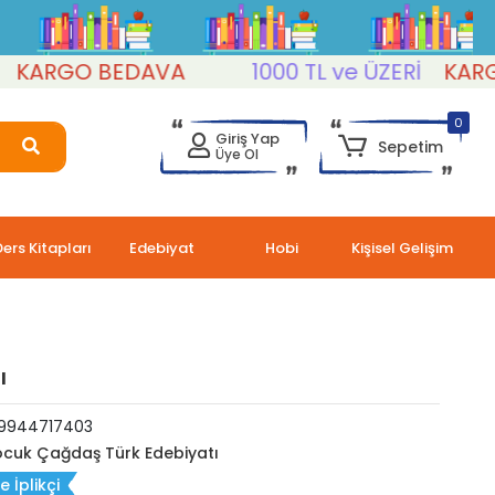
RGO BEDAVA
1000 TL ve ÜZERİ
KARGO B
0
Giriş Yap
Sepetim
Üye Ol
Ders Kitapları
Edebiyat
Hobi
Kişisel Gelişim
ı
9944717403
cuk Çağdaş Türk Edebiyatı
 İplikçi