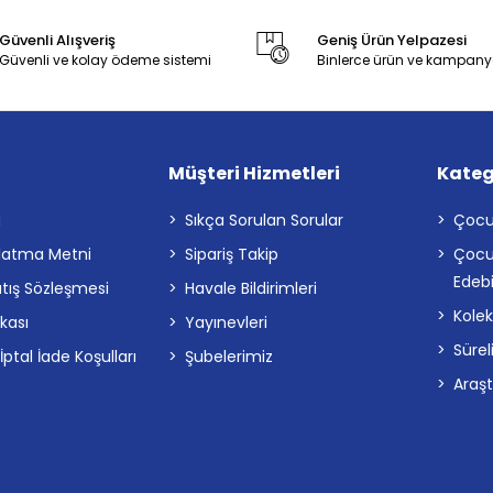
Güvenli Alışveriş
Geniş Ürün Yelpazesi
Güvenli ve kolay ödeme sistemi
Binlerce ürün ve kampany
Müşteri Hizmetleri
Kateg
a
Sıkça Sorulan Sorular
Çocu
latma Metni
Sipariş Takip
Çocu
Edebi
atış Sözleşmesi
Havale Bildirimleri
Kolek
ikası
Yayınevleri
Sürel
tal İade Koşulları
Şubelerimiz
Araş