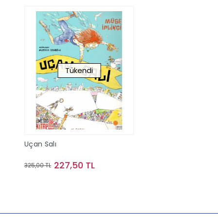
Tükendi
Uçan Salı
227,50 TL
325,00 TL
Stokta Yok