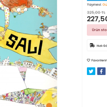
Yayınevi:
Gün
325,00 TL
227,5
Ürün st
Hızlı G
Favorileri