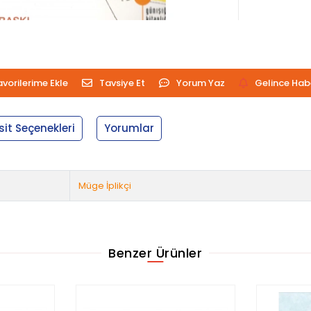
avorilerime Ekle
Tavsiye Et
Yorum Yaz
Gelince Hab
sit Seçenekleri
Yorumlar
Müge İplikçi
Benzer Ürünler