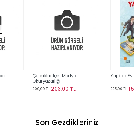
arı
Çocuklar İçin Medya
Yapboz Evi 
Okuryazarlığı
203,00 TL
1
290,00 TL
225,00 TL
ok
Sepete Ekle
Son Gezdikleriniz