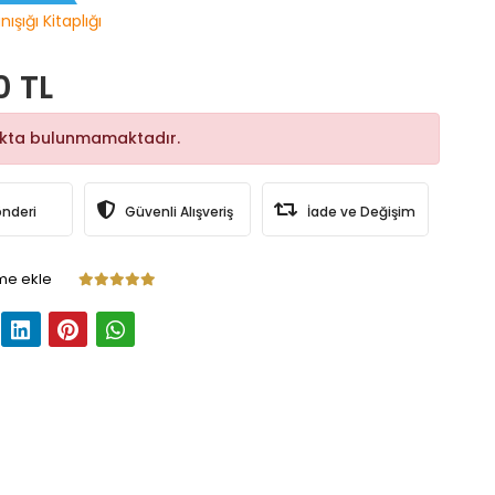
ışığı Kitaplığı
0 TL
okta bulunmamaktadır.
önderi
Güvenli Alışveriş
İade ve Değişim
me ekle