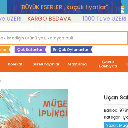
''BÜYÜK ESERLER , küçük fiyatlar''
ERİ
KARGO BEDAVA
1000 TL ve ÜZERİ
KA
iler
Çok Satanlar
En Çok Oylananlar
Çocuk
Kolektif
Süreli Yayınlar
Araştırma
Edebiyatı
ı
Uçan Sal
Barkod:
978
Kategori:
Ço
Yazar:
Müge