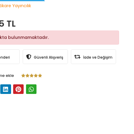
tikare Yayıncılık
5 TL
okta bulunmamaktadır.
önderi
Güvenli Alışveriş
İade ve Değişim
me ekle