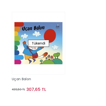
Tükendi
Uçan Balon
307,65 TL
439,50 TL
Stokta Yok