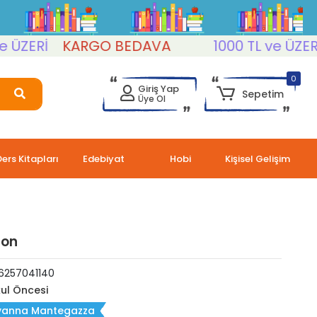
ERİ
KARGO BEDAVA
1000 TL ve ÜZERİ
K
0
Giriş Yap
Sepetim
Üye Ol
Ders Kitapları
Edebiyat
Hobi
Kişisel Gelişim
lon
6257041140
ul Öncesi
vanna Mantegazza