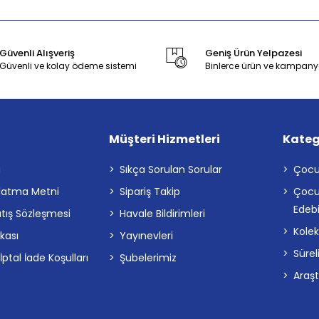
Güvenli Alışveriş
Geniş Ürün Yelpazesi
Güvenli ve kolay ödeme sistemi
Binlerce ürün ve kampany
Müşteri Hizmetleri
Kateg
a
Sıkça Sorulan Sorular
Çocu
latma Metni
Sipariş Takip
Çocu
Edebi
atış Sözleşmesi
Havale Bildirimleri
Kolek
ikası
Yayınevleri
Sürel
tal İade Koşulları
Şubelerimiz
Araş