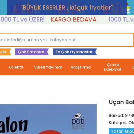
''BÜYÜK ESERLER , küçük fiyatlar''
TL ve ÜZERİ
KARGO BEDAVA
1000 TL ve ÜZ
iler
Çok Satanlar
En Çok Oylananlar
Çocuk
Kolektif
Süreli Yayınlar
Araştırma
Edebiyatı
Uçan Ba
Barkod:
978
Kategori:
Ok
Yazar:
Gio