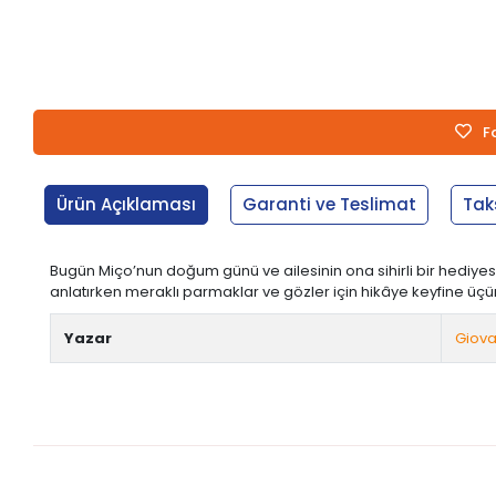
F
Ürün Açıklaması
Garanti ve Teslimat
Tak
Bugün Miço’nun doğum günü ve ailesinin ona sihirli bir hediyesi
anlatırken meraklı parmaklar ve gözler için hikâye keyfine üçün
Yazar
Giov