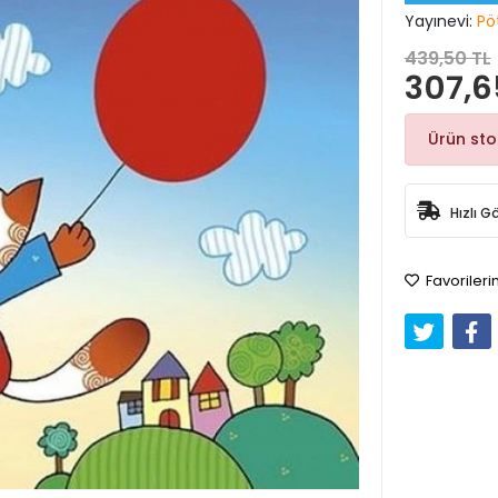
Yayınevi:
Pö
439,50 TL
307,6
Ürün st
Hızlı G
Favorileri