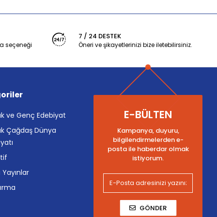
7 / 24 DESTEK
a seçeneği
Öneri ve şikayetlerinizi bize iletebilirsiniz.
oriler
E-BÜLTEN
k ve Genç Edebiyat
k Çağdaş Dünya
Kampanya, duyuru,
bilgilendirmelerden e-
yatı
posta ile haberdar olmak
tif
istiyorum.
i Yayınlar
tırma
GÖNDER