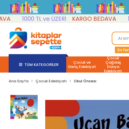
1000 TL ve ÜZERİ
KARGO BEDAVA
1000 
En Yen
Çocuk
Çocuk ve
Çağdaş
TÜM KATEGORİLER
Genç Edebiyat
Dünya
Edebiyatı
Ana Sayfa
Çocuk Edebiyatı
Okul Öncesi