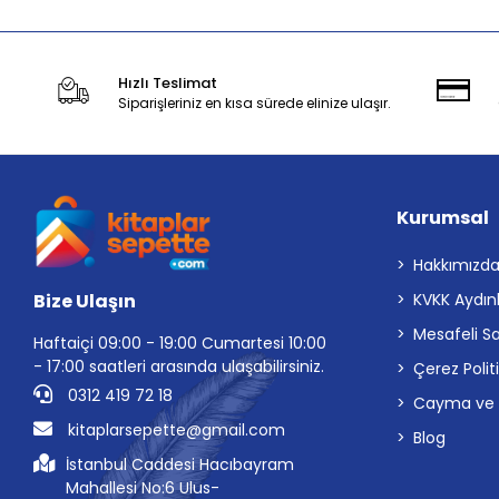
Hızlı Teslimat
Siparişleriniz en kısa sürede elinize ulaşır.
Kurumsal
Hakkımızd
Bize Ulaşın
KVKK Aydın
Mesafeli S
Haftaiçi 09:00 - 19:00 Cumartesi 10:00
- 17:00 saatleri arasında ulaşabilirsiniz.
Çerez Polit
0312 419 72 18
Cayma ve İp
kitaplarsepette@gmail.com
Blog
İstanbul Caddesi Hacıbayram
Mahallesi No:6 Ulus-