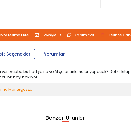
avorilerime Ekle
Tavsiye Et
Yorum Yaz
Gelince Hab
sit Seçenekleri
Yorumlar
 var. Acaba bu hediye ne ve Miço onunla neler yapacak? Delikli kitapla
cü bir boyut ekliyor.
anna Mantegazza
Benzer Ürünler