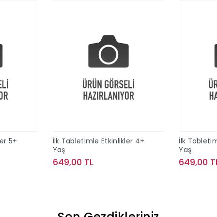
ler 5+
İlk Tabletimle Etkinlikler 4+
İlk Tabletim
Yaş
Yaş
649,00 TL
649,00 T
le
Sepete Ekle
Son Gezdikleriniz