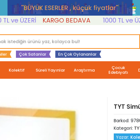
''BÜYÜK ESERLER , küçük fiyatlar''
ve ÜZERİ
KARGO BEDAVA
1000 TL ve ÜZERİ
iler
Çok Satanlar
En Çok Oylananlar
Çocuk
Kolektif
Süreli Yayınlar
Araştırma
Edebiyatı
TYT Simü
Barkod:
978
Kategori:
TY
Yazar:
Kole