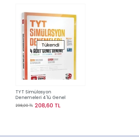
Tükendi
TYT Simülasyon
Denemeleri 4'lü Genel
208,60 TL
298,00 TL
Stokta Yok