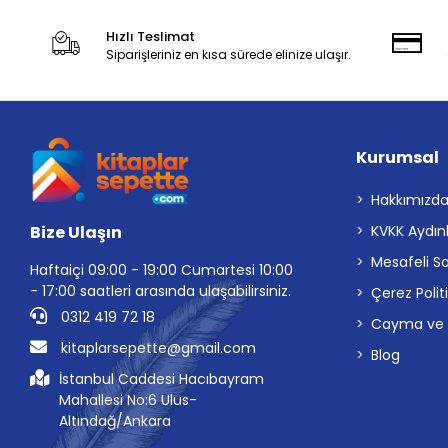
Hızlı Teslimat
Siparişleriniz en kısa sürede elinize ulaşır.
Kurumsal
Hakkımızd
Bize Ulaşın
KVKK Aydın
Mesafeli S
Haftaiçi 09:00 - 19:00 Cumartesi 10:00
- 17:00 saatleri arasında ulaşabilirsiniz.
Çerez Polit
0312 419 72 18
Cayma ve İp
kitaplarsepette@gmail.com
Blog
İstanbul Caddesi Hacıbayram
Mahallesi No:6 Ulus-
Altındağ/Ankara