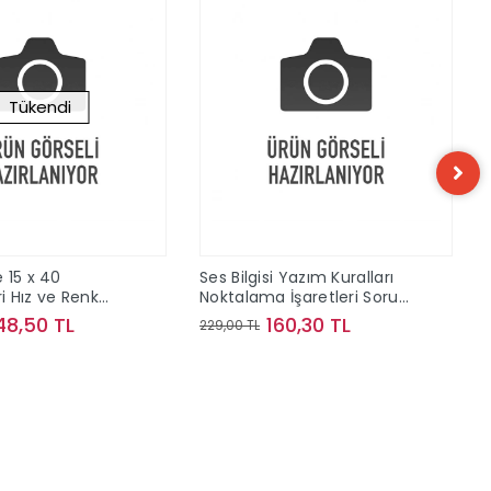
Tükendi
 15 x 40
Ses Bilgisi Yazım Kuralları
 Hız ve Renk
Noktalama İşaretleri Soru
ve Konu Kampı Bilgi Sarmal
48,50 TL
160,30 TL
229,00 TL
Yayınları
Stokta Yok
Sepete Ekle