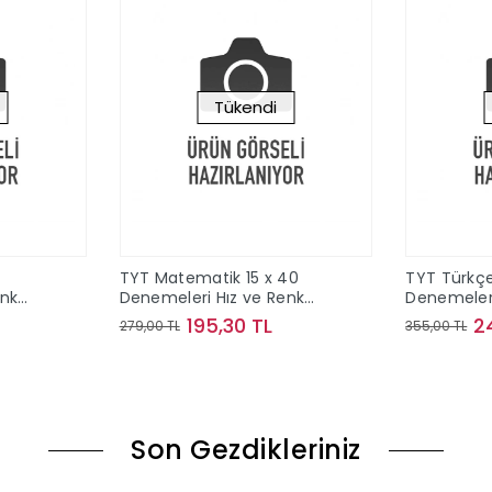
Tükendi
TYT Matematik 15 x 40
TYT Türkçe
enk
Denemeleri Hız ve Renk
Denemeleri
Yayınları
Yayınları
195,30 TL
2
279,00 TL
355,00 TL
ok
Stokta Yok
Son Gezdikleriniz