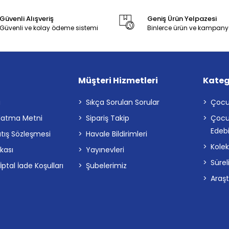
Güvenli Alışveriş
Geniş Ürün Yelpazesi
Güvenli ve kolay ödeme sistemi
Binlerce ürün ve kampany
Müşteri Hizmetleri
Kateg
a
Sıkça Sorulan Sorular
Çocu
latma Metni
Sipariş Takip
Çocu
Edebi
atış Sözleşmesi
Havale Bildirimleri
Kolek
ikası
Yayınevleri
Sürel
tal İade Koşulları
Şubelerimiz
Araş