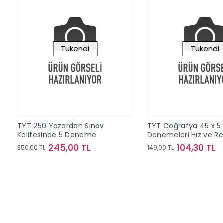
Tükendi
Tükendi
TYT 250 Yazardan Sınav
TYT Coğrafya 45 x 5
Kalitesinde 5 Deneme
Denemeleri Hız ve R
Yayınları
245,00 TL
104,30 TL
350,00 TL
149,00 TL
Stokta Yok
Stokta Y