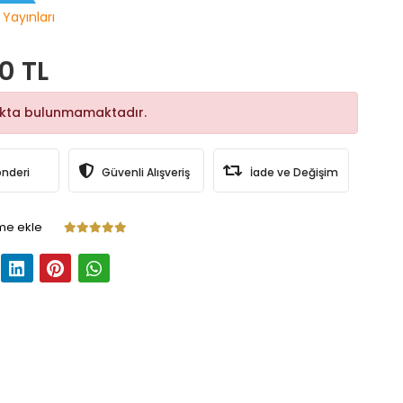
 Yayınları
0 TL
okta bulunmamaktadır.
önderi
Güvenli Alışveriş
İade ve Değişim
me ekle