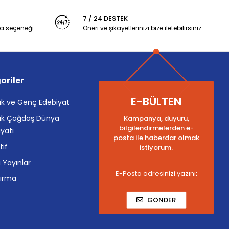
7 / 24 DESTEK
a seçeneği
Öneri ve şikayetlerinizi bize iletebilirsiniz.
oriler
E-BÜLTEN
k ve Genç Edebiyat
k Çağdaş Dünya
Kampanya, duyuru,
bilgilendirmelerden e-
yatı
posta ile haberdar olmak
tif
istiyorum.
i Yayınlar
tırma
GÖNDER