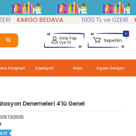
KARGO BEDAVA
1000 TL ve ÜZERİ
KAR
0
Giriş Yap
Sepetim
Üye Ol
Ders Kitapları
Edebiyat
Hobi
Kişisel Gelişim
lasyon Denemeleri 4'lü Genel
6057201935
T
ktif