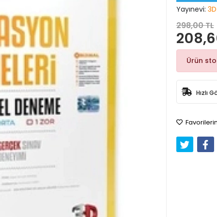
Yayınevi:
3D
298,00 TL
208,6
Ürün st
Hızlı G
Favorileri