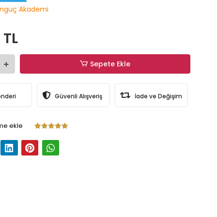
nguç Akademi
 TL
Sepete Ekle
önderi
Güvenli Alışveriş
İade ve Değişim
me ekle