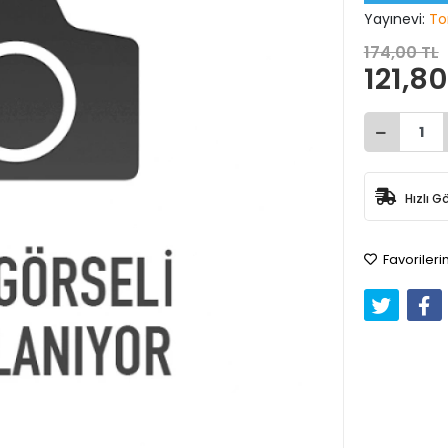
Yayınevi:
To
174,00 TL
121,80
Hızlı G
Favorileri