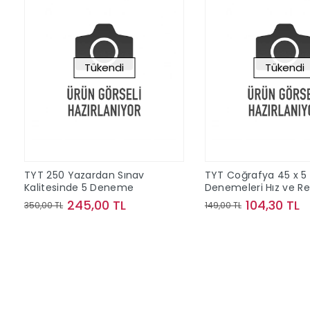
Tükendi
Tükendi
TYT 250 Yazardan Sınav
TYT Coğrafya 45 x 5
Kalitesinde 5 Deneme
Denemeleri Hız ve R
Yayınları
245,00 TL
104,30 TL
350,00 TL
149,00 TL
Stokta Yok
Stokta Y