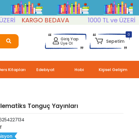
Rİ
KARGO BEDAVA
1000 TL ve ÜZERİ
KA
0
Giriş Yap
Sepetim
Üye Ol
Ders Kitapları
Edebiyat
Hobi
Kişisel Gelişim
lematiks Tonguç Yayınları
6254227134
T
isyon