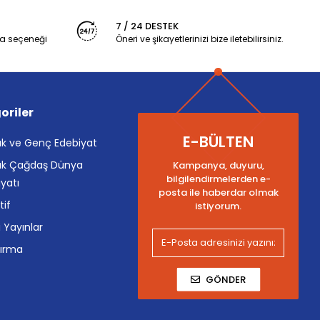
7 / 24 DESTEK
a seçeneği
Öneri ve şikayetlerinizi bize iletebilirsiniz.
oriler
E-BÜLTEN
k ve Genç Edebiyat
k Çağdaş Dünya
Kampanya, duyuru,
bilgilendirmelerden e-
yatı
posta ile haberdar olmak
tif
istiyorum.
i Yayınlar
tırma
GÖNDER