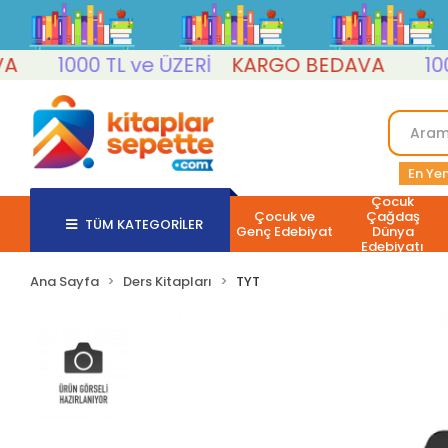
1000 TL ve ÜZERİ
KARGO BEDAVA
1000 T
En Yen
Çocuk
Çocuk ve
Çağdaş
TÜM KATEGORİLER
Genç Edebiyat
Dünya
Edebiyatı
Ana Sayfa
Ders Kitapları
TYT