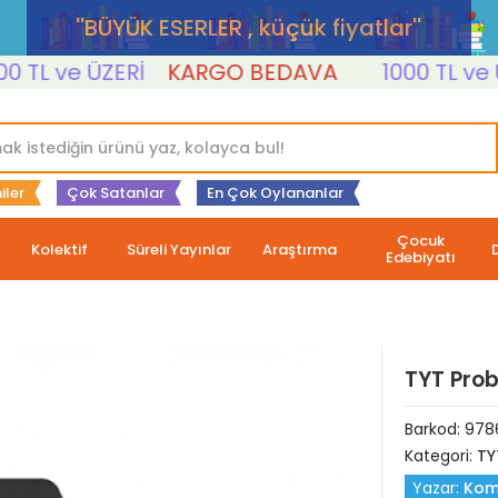
''BÜYÜK ESERLER , küçük fiyatlar''
L ve ÜZERİ
KARGO BEDAVA
1000 TL ve ÜZE
iler
Çok Satanlar
En Çok Oylananlar
Çocuk
Kolektif
Süreli Yayınlar
Araştırma
Edebiyatı
TYT Prob
Barkod:
978
Kategori:
TY
Yazar:
Kom