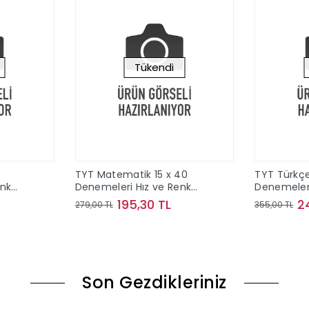
Tükendi
TYT Matematik 15 x 40
TYT Türkçe
enk
Denemeleri Hız ve Renk
Denemeleri
Yayınları
Yayınları
195,30 TL
2
279,00 TL
355,00 TL
ok
Stokta Yok
Son Gezdikleriniz