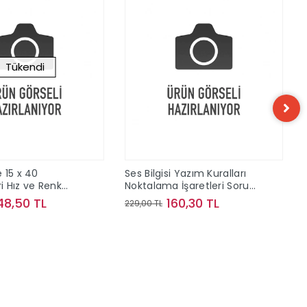
Tükendi
 15 x 40
Ses Bilgisi Yazım Kuralları
 Hız ve Renk
Noktalama İşaretleri Soru
ve Konu Kampı Bilgi Sarmal
48,50 TL
160,30 TL
229,00 TL
Yayınları
Stokta Yok
Sepete Ekle