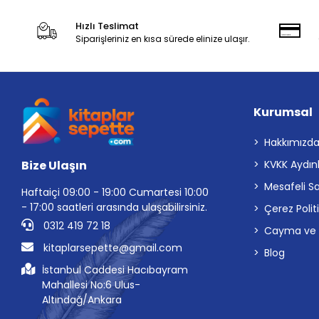
Hızlı Teslimat
Siparişleriniz en kısa sürede elinize ulaşır.
Kurumsal
Hakkımızd
Bize Ulaşın
KVKK Aydın
Mesafeli S
Haftaiçi 09:00 - 19:00 Cumartesi 10:00
- 17:00 saatleri arasında ulaşabilirsiniz.
Çerez Polit
0312 419 72 18
Cayma ve İp
kitaplarsepette@gmail.com
Blog
İstanbul Caddesi Hacıbayram
Mahallesi No:6 Ulus-
Altındağ/Ankara