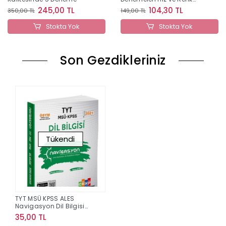
Yayınları
245,00 TL
104,30 TL
350,00 TL
149,00 TL
Stokta Yok
Stokta Yok
Son Gezdikleriniz
Tükendi
TYT MSÜ KPSS ALES
Navigasyon Dil Bilgisi
Soru Bankası
35,00 TL