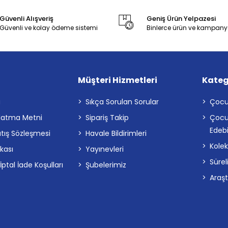
Güvenli Alışveriş
Geniş Ürün Yelpazesi
Güvenli ve kolay ödeme sistemi
Binlerce ürün ve kampany
Müşteri Hizmetleri
Kateg
a
Sıkça Sorulan Sorular
Çocu
latma Metni
Sipariş Takip
Çocu
Edebi
atış Sözleşmesi
Havale Bildirimleri
Kolek
ikası
Yayınevleri
Sürel
tal İade Koşulları
Şubelerimiz
Araş