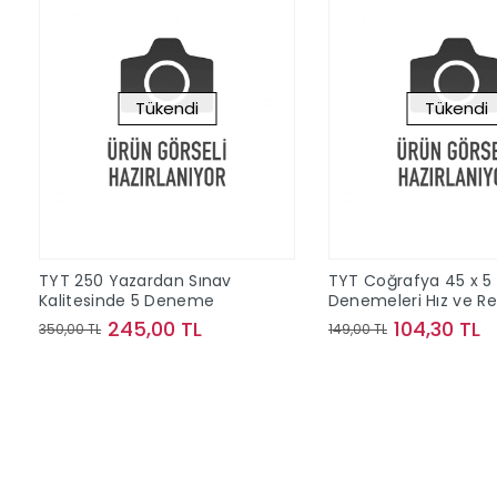
Tükendi
Tükendi
TYT 250 Yazardan Sınav
TYT Coğrafya 45 x 5
Kalitesinde 5 Deneme
Denemeleri Hız ve R
Yayınları
245,00 TL
104,30 TL
350,00 TL
149,00 TL
Stokta Yok
Stokta Y