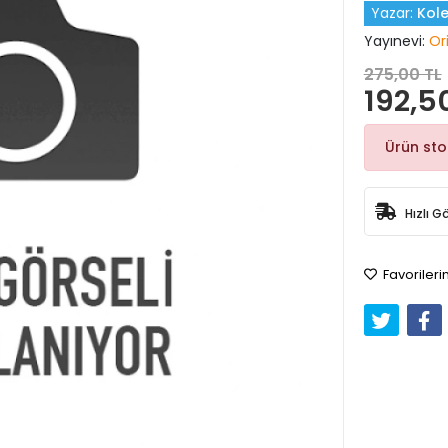
Yazar:
Kole
Yayınevi:
Ori
275,00 TL
192,5
Ürün st
Hızlı G
Favorileri