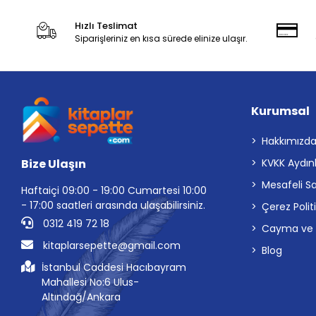
Hızlı Teslimat
Siparişleriniz en kısa sürede elinize ulaşır.
Kurumsal
Hakkımızd
Bize Ulaşın
KVKK Aydın
Mesafeli S
Haftaiçi 09:00 - 19:00 Cumartesi 10:00
- 17:00 saatleri arasında ulaşabilirsiniz.
Çerez Polit
0312 419 72 18
Cayma ve İp
kitaplarsepette@gmail.com
Blog
İstanbul Caddesi Hacıbayram
Mahallesi No:6 Ulus-
Altındağ/Ankara