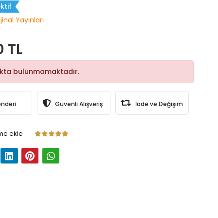
ktif
jinal Yayınları
0 TL
okta bulunmamaktadır.
önderi
Güvenli Alışveriş
İade ve Değişim
me ekle