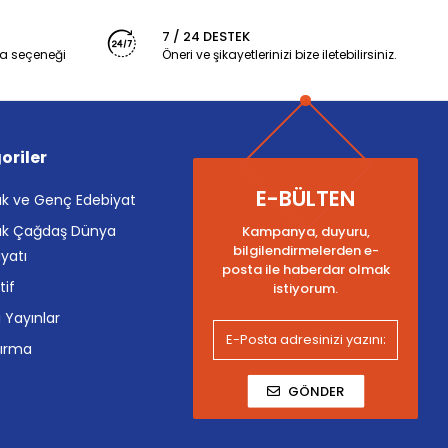
7 / 24 DESTEK
a seçeneği
Öneri ve şikayetlerinizi bize iletebilirsiniz.
oriler
E-BÜLTEN
k ve Genç Edebiyat
k Çağdaş Dünya
Kampanya, duyuru,
bilgilendirmelerden e-
yatı
posta ile haberdar olmak
tif
istiyorum.
i Yayınlar
tırma
GÖNDER