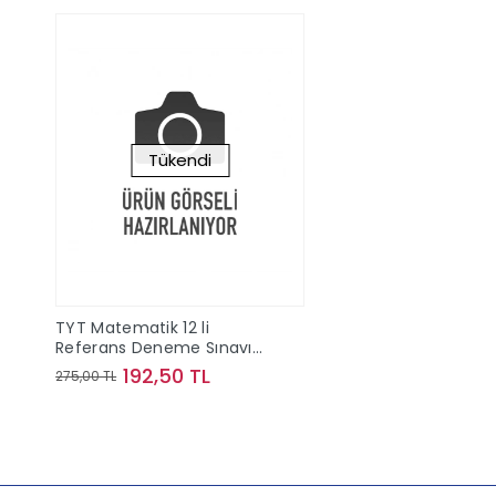
Tükendi
TYT Matematik 12 li
Referans Deneme Sınavı
Orijinal Yayınları
192,50 TL
275,00 TL
Stokta Yok