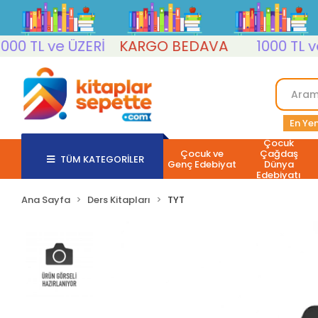
 TL ve ÜZERİ
KARGO BEDAVA
1000 TL ve Ü
En Yen
Çocuk
Çocuk ve
Çağdaş
TÜM KATEGORİLER
Genç Edebiyat
Dünya
Edebiyatı
Ana Sayfa
Ders Kitapları
TYT