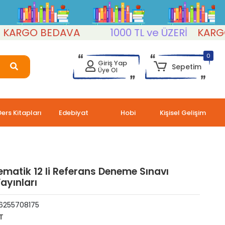
RGO BEDAVA
1000 TL ve ÜZERİ
KARGO B
0
Giriş Yap
Sepetim
Üye Ol
Ders Kitapları
Edebiyat
Hobi
Kişisel Gelişim
matik 12 li Referans Deneme Sınavı
Yayınları
6255708175
T