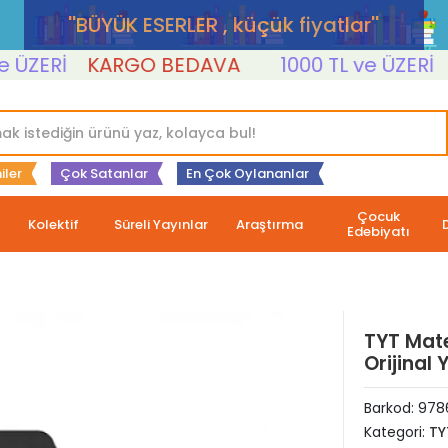
''BÜYÜK ESERLER , küçük fiyatlar''
ZERİ
KARGO BEDAVA
1000 TL ve ÜZERİ
KA
iler
Çok Satanlar
En Çok Oylananlar
Çocuk
Kolektif
Süreli Yayınlar
Araştırma
Edebiyatı
TYT Mate
Orijinal 
Barkod:
978
Kategori:
TY