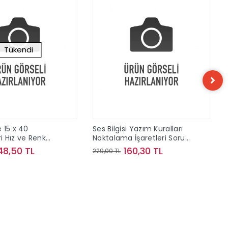
Tükendi
 15 x 40
Ses Bilgisi Yazım Kuralları
 Hız ve Renk
Noktalama İşaretleri Soru
ve Konu Kampı Bilgi Sarmal
48,50 TL
160,30 TL
229,00 TL
Yayınları
Stokta Yok
Sepete Ekle