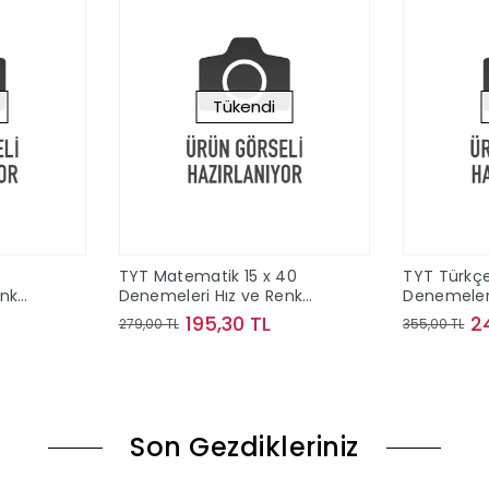
Tükendi
TYT Matematik 15 x 40
TYT Türkçe
enk
Denemeleri Hız ve Renk
Denemeleri
Yayınları
Yayınları
195,30 TL
2
279,00 TL
355,00 TL
ok
Stokta Yok
Son Gezdikleriniz