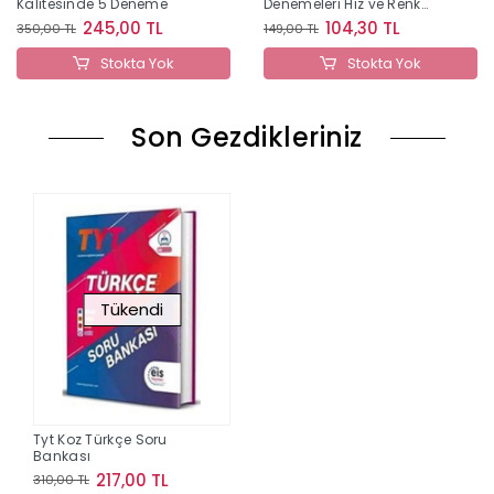
Kalitesinde 5 Deneme
Denemeleri Hız ve Renk
Yayınları
245,00 TL
104,30 TL
350,00 TL
149,00 TL
Stokta Yok
Stokta Yok
Son Gezdikleriniz
Tükendi
Tyt Koz Türkçe Soru
Bankası
217,00 TL
310,00 TL