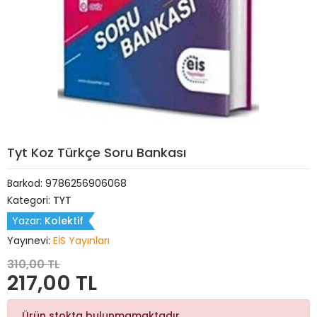
Tyt Koz Türkçe Soru Bankası
Barkod:
9786256906068
Kategori:
TYT
Yazar:
Kolektif
Yayınevi:
EİS Yayınları
310,00 TL
217,00 TL
Ürün stokta bulunmamaktadır.