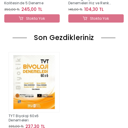
Kalitesinde 5 Deneme
Denemeleri Hız ve Renk
Yayınları
245,00 TL
104,30 TL
350,00 TL
149,00 TL
Stokta Yok
Stokta Yok
Son Gezdikleriniz
TYT Biyoloji 60x6
Denemeleri
237,30 TL
339,00 TL