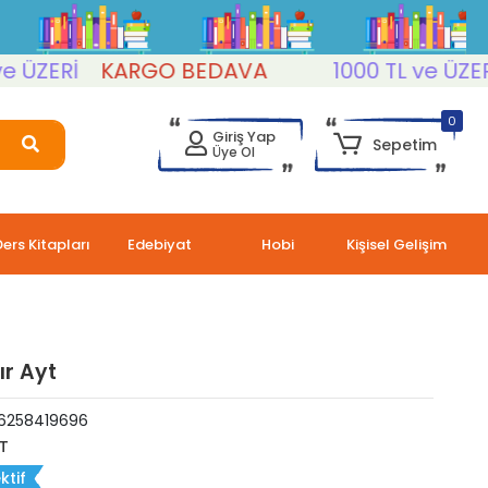
ZERİ
KARGO BEDAVA
1000 TL ve ÜZERİ
0
Giriş Yap
Sepetim
Üye Ol
Ders Kitapları
Edebiyat
Hobi
Kişisel Gelişim
ır Ayt
6258419696
T
ktif