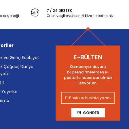
7 / 24 DESTEK
a seçeneği
Öneri ve şikayetlerinizi bize iletebilirsiniz.
oriler
E-BÜLTEN
k ve Genç Edebiyat
k Çağdaş Dünya
Kampanya, duyuru,
bilgilendirmelerden e-
yatı
posta ile haberdar olmak
tif
istiyorum.
i Yayınlar
tırma
GÖNDER