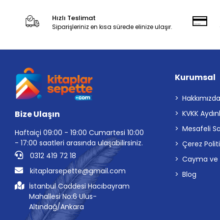
Hızlı Teslimat
Siparişleriniz en kısa sürede elinize ulaşır.
Kurumsal
Hakkımızd
Bize Ulaşın
KVKK Aydın
Mesafeli S
Haftaiçi 09:00 - 19:00 Cumartesi 10:00
- 17:00 saatleri arasında ulaşabilirsiniz.
Çerez Polit
0312 419 72 18
Cayma ve İp
kitaplarsepette@gmail.com
Blog
İstanbul Caddesi Hacıbayram
Mahallesi No:6 Ulus-
Altındağ/Ankara