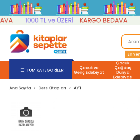
A
1000 TL ve ÜZERİ
KARGO BEDAVA
1000
En Yen
Çocuk
Çocuk ve
Çağdaş
TÜM KATEGORİLER
Genç Edebiyat
Dünya
Edebiyatı
Ana Sayfa
Ders Kitapları
AYT