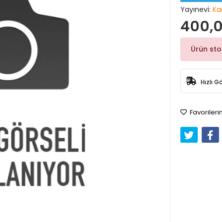
Yayınevi:
Ka
400,0
Ürün st
Hızlı G
Favorileri