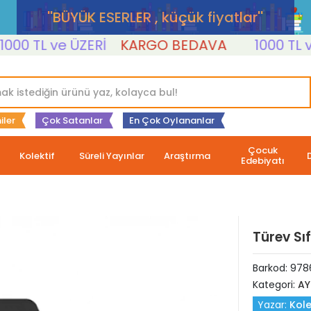
''BÜYÜK ESERLER , küçük fiyatlar''
 TL ve ÜZERİ
KARGO BEDAVA
1000 TL ve Ü
iler
Çok Satanlar
En Çok Oylananlar
Çocuk
Kolektif
Süreli Yayınlar
Araştırma
Edebiyatı
Türev Sıf
Barkod:
978
Kategori:
AY
Yazar:
Kole