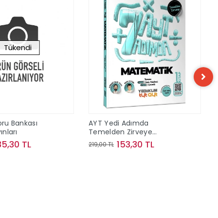
Tükendi
oru Bankası
AYT Yedi Adımda
ınları
Temelden Zirveye
Matematik Video Konu
35,30 TL
153,30 TL
219,00 TL
Anlatımlı ve Video Çözümlü
Soru Bankası 1. Kitap
Stokta Yok
Sepete Ekle
Yediiklim Yayınları