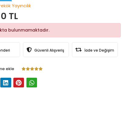
rekök Yayıncılık
0 TL
okta bulunmamaktadır.
önderi
Güvenli Alışveriş
İade ve Değişim
me ekle