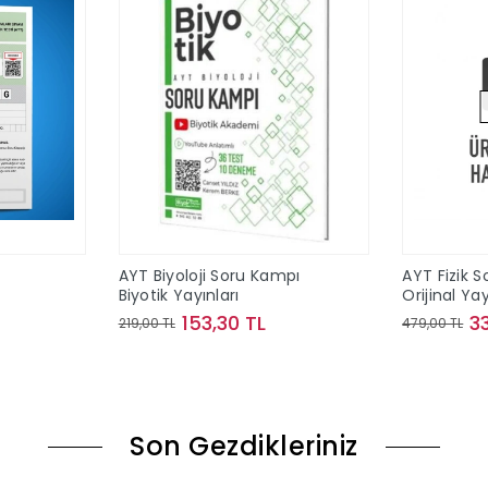
T
AYT Biyoloji Soru Kampı
AYT Fizik S
Biyotik Yayınları
Orijinal Yay
153,30 TL
3
219,00 TL
479,00 TL
le
Sepete Ekle
Son Gezdikleriniz