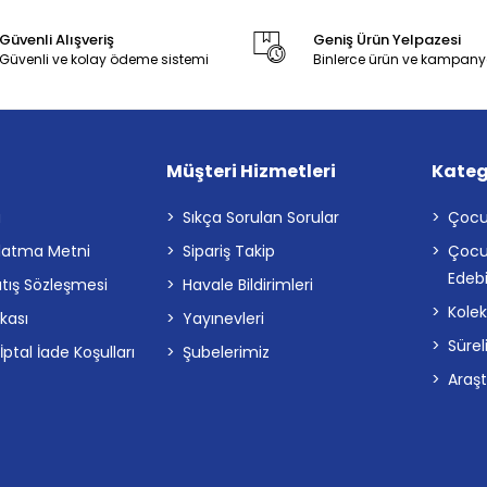
Güvenli Alışveriş
Geniş Ürün Yelpazesi
Güvenli ve kolay ödeme sistemi
Binlerce ürün ve kampany
Müşteri Hizmetleri
Kateg
a
Sıkça Sorulan Sorular
Çocu
latma Metni
Sipariş Takip
Çocu
Edebi
atış Sözleşmesi
Havale Bildirimleri
Kolek
ikası
Yayınevleri
Sürel
tal İade Koşulları
Şubelerimiz
Araş