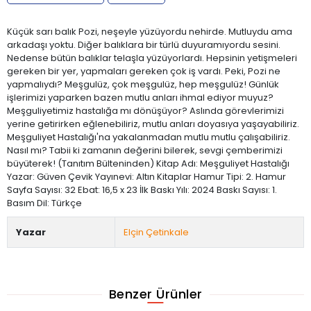
Küçük sarı balık Pozi, neşeyle yüzüyordu nehirde. Mutluydu ama
arkadaşı yoktu. Diğer balıklara bir türlü duyuramıyordu sesini.
Nedense bütün balıklar telaşla yüzüyorlardı. Hepsinin yetişmeleri
gereken bir yer, yapmaları gereken çok iş vardı. Peki, Pozi ne
yapmalıydı? Meşgulüz, çok meşgulüz, hep meşgulüz! Günlük
işlerimizi yaparken bazen mutlu anları ihmal ediyor muyuz?
Meşguliyetimiz hastalığa mı dönüşüyor? Aslında görevlerimizi
yerine getirirken eğlenebiliriz, mutlu anları doyasıya yaşayabiliriz.
Meşguliyet Hastalığı'na yakalanmadan mutlu mutlu çalışabiliriz.
Nasıl mı? Tabii ki zamanın değerini bilerek, sevgi çemberimizi
büyüterek! (Tanıtım Bülteninden) Kitap Adı: Meşguliyet Hastalığı
Yazar: Güven Çevik Yayınevi: Altın Kitaplar Hamur Tipi: 2. Hamur
Sayfa Sayısı: 32 Ebat: 16,5 x 23 İlk Baskı Yılı: 2024 Baskı Sayısı: 1.
Basım Dil: Türkçe
Yazar
Elçin Çetinkale
Benzer Ürünler