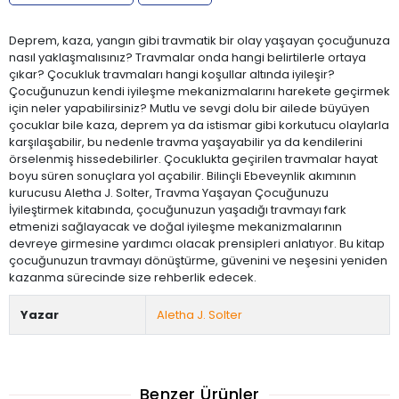
Deprem, kaza, yangın gibi travmatik bir olay yaşayan çocuğunuza
nasıl yaklaşmalısınız? Travmalar onda hangi belirtilerle ortaya
çıkar? Çocukluk travmaları hangi koşullar altında iyileşir?
Çocuğunuzun kendi iyileşme mekanizmalarını harekete geçirmek
için neler yapabilirsiniz? Mutlu ve sevgi dolu bir ailede büyüyen
çocuklar bile kaza, deprem ya da istismar gibi korkutucu olaylarla
karşılaşabilir, bu nedenle travma yaşayabilir ya da kendilerini
örselenmiş hissedebilirler. Çocuklukta geçirilen travmalar hayat
boyu süren sonuçlara yol açabilir. Bilinçli Ebeveynlik akımının
kurucusu Aletha J. Solter, Travma Yaşayan Çocuğunuzu
İyileştirmek kitabında, çocuğunuzun yaşadığı travmayı fark
etmenizi sağlayacak ve doğal iyileşme mekanizmalarının
devreye girmesine yardımcı olacak prensipleri anlatıyor. Bu kitap
çocuğunuzun travmayı dönüştürme, güvenini ve neşesini yeniden
kazanma sürecinde size rehberlik edecek.
Yazar
Aletha J. Solter
Benzer Ürünler